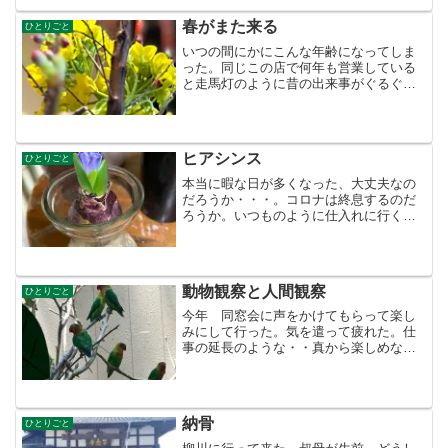
の残骸があった。そうだった、ス...
春がまた来る
ひとりごと
いつの間にかにこんな年齢になってしま
った。同じこの店で何年も営業している
と走馬灯のように昔の出来事がぐるぐる
と・・・。街場で花を買った。菜の花と
赤い桜とアカシア一般的にはミモザ。春
がくる。何度目の春。あの頃のみんなは
どうしているのだろう〜。...
ヒアシンス
ひとりごと
本当に暇な日が多くなった、大丈夫なの
だろうか・・・。コロナは終息するのだ
ろうか。いつものように仕入れに行く
が 仕入れも数が減ってきた。何かを変
えなければいけない。その何かが見つか
らない。 花はいい、時期になると芽が
出て花が咲いて。（育てて裏...
動物観察と人間観察
ひとりごと
今年 同窓会に声をかけてもらって楽し
みにして行った。気を遣って疲れた。仕
事の延長のような・・真から楽しめな
い。それもあって、あれから誘われても
行く気になれなくなった。先日 町内
会？から声がかかり誘われた。これも断
るのだが 私の都合に合わせる...
納骨
ひとりごと