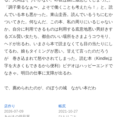
「調子乗るなぁ〜、よそで働くことも考えたら！」と。読
んでいる本も悪かった。東山圭吾。読んでいるうちにむか
ついてきた。何なんだ、この本、私の周りにいるじゃない
か。自分に利用できるものは利用する底意地悪い男好きす
るズル賢い女たち、都合のいい場所をさまようコウモリ、
ヘドが出るわ。いまさら本で読まなくても目の当たりにし
てるわ。娘もタイミングが悪い。甘えて言ったのだろう
が 巻き込まれて怒やされてしまった。読む本（Kindleは
字を大きくもできるから便利）ビデオはハッピーエンドで
なきゃ。明日の仕事に支障が出るわ.
で、薦められたのが、のぼうの城 ながい本だわ
店作り
帳尻
2026-07-09
2021-10-27
あがきの焙煎屋
ひとりごと