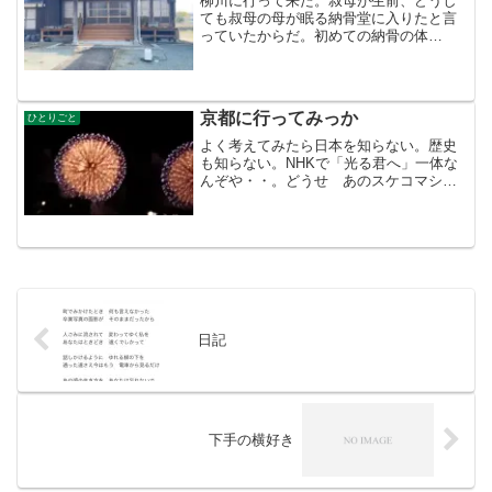
柳川に行って来た。叔母が生前、どうし
ても叔母の母が眠る納骨堂に入りたと言
っていたからだ。初めての納骨の体
験・・・。叔母の骨壷は小さな茶筒くら
いの骨壷。新幹線、バス、在来線に乗り
換え乗り換えで着いたのが正午過ぎ、タ
クシーで 寺を探し、やっと着...
京都に行ってみっか
ひとりごと
よく考えてみたら日本を知らない。歴史
も知らない。NHKで「光る君へ」一体な
んぞや・・。どうせ あのスケコマシの
光源氏のことなんだろう・・としか 興
味が湧かない。何気なくテレビを見てい
ると紫式部のような女性がスラスラと筆
を持つ姿がよくでている...
日記
下手の横好き