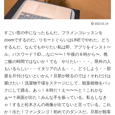
2022.01.14
すごい世の中になったもんだ。フラメンコレッスンを
zoomでするのだ。リモートぐらいはLINEでやれた。どう
するんだ。なんでもやりたい私は即、アプリをインストー
ル。パスワード？ID….なに〜〜！午後の８時から〜。晩
ご飯の時間ではないか！でも やりたい・・・。県外の人
もいるらしい・・イタリアの人も・・。どうしよう・・部
屋を片付けないといかん！旦那が映るのでは！それだけは
避けたい！洗濯物干場をステージにして、観葉植物をバッ
クにして踊る。あっ！８時だ！え〜〜〜と！これかな
ぁ〜？画面が出た！みんな手を振っている。私もしなき
ゃ！すると松木さんの画像が出てないと言っている。これ
か！出た！ファンタンゴ！初めてのダンスだ。旦那が観客