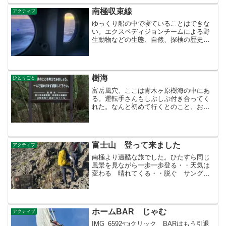
が定めた厳しいルール...
南極収束線
アクティブ
ゆっくり船の中で寝ていることはできな
い。エクスペディジョンチームによる野
生動物などの生態、自然、探検の歴史な
どの説明会がある。乗客は全員やって来
る。それだけ熱い気持ちで来ているのだ
ろう。世界最悪とまで言われらるほどの
荒波ドレーク海峡を抜けた...
樹海
ひとりごと
富岳風穴、ここは青木ヶ原樹海の中にあ
る。運転手さんもしぶしぶ付き合ってく
れた。なんと初めて行くとのこと、お土
産のかるかんが効いたようだ。昔の冷蔵
庫だ。中に繭、樹木の種子などが保管さ
れていたらしい。流石に誰もいなかっ
た。ここを出るといよいよ樹...
富士山 登って来ました
アクティブ
南極より過酷な旅でした。ひたすら同じ
風景を見ながら一歩一歩登る・・天気は
変わる 晴れてくる・・脱ぐ サングラ
スをかける 曇ってくる・・雨具の上下
を着る その度に6キロのザックをおろ
す、かつぐ、岩を登る ステッキを縮め
る・・ザラ道・・ステッキ...
ホームBAR じゃむ
アクティブ
IMG_6592👈クリック BARはもう引退