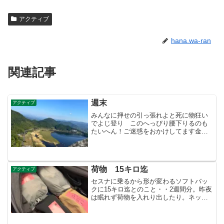
アクティブ
hana.wa-ran
関連記事
週末
アクティブ
みんなに押せの引っ張れよと死に物狂い
でよじ登り このへっぴり腰下りるのも
たいへん！ご迷惑をおかけしてます金曜
日（文化の日）は伊牟田池 外輪山を登
ったり下りたり合計6つの低山を克服し
た。土曜日は仕事・・勢い付いて酒飲み
過ぎ・・そして日曜日、二...
荷物 15キロ迄
アクティブ
セスナに乗るから形が変わるソフトバッ
クに15キロ迄とのこと・・2週間分。昨夜
は眠れず荷物を入れり出したり。ネット
を検索するとスーパーのビニール袋は罰
金！（風で飛んだビニール袋を動物が食
べて死亡する恐れがあるためケニア政府