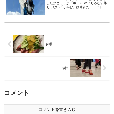
したけどここが『ホームBAR じゃむ』誰
もこない『じゃむ」は健在だ。ヨット貸
切。酒は飲めないがオニギリ片手にこれ
からの旅の話。仕事の話も人の話も出て
こない。マスター80歳、耳が遠くなって
いるがこれ...
休暇
感性
コメント
コメントを書き込む