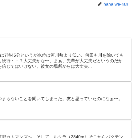
hana.wa-ran
は7時45分というが水位は河川敷より低い、何回も川を除いても
も続行・・？大丈夫かな〜、まぁ、先輩が大丈夫だというのだか
信じてはいけない。彼女の場所からは大丈夫...
まらないことを聞いてしまった。友と思っていたのになぁ〜。
都カトマンズへ そして ルクラ（2840m）そこからバクテン