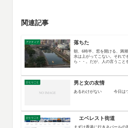
関連記事
落ちた
アクティブ
朝、6時半、窓を開ける、満潮
水は上がってこない。それで
ら・・。だが、人の言うことを
男と女の友情
ひとりごと
あるわけがない 今日はつ
エベレスト街道
ひとりごと
まずは香港に行きネパールの首