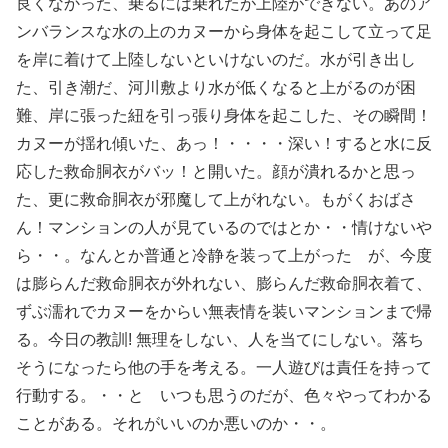
良くなかった、乗るには乗れたが上陸ができない。あのア
ンバランスな水の上のカヌーから身体を起こして立って足
を岸に着けて上陸しないといけないのだ。水が引き出し
た、引き潮だ、河川敷より水が低くなると上がるのが困
難、岸に張った紐を引っ張り身体を起こした、その瞬間！
カヌーが揺れ傾いた、あっ！・・・・深い！すると水に反
応した救命胴衣がバッ！と開いた。顔が潰れるかと思っ
た、更に救命胴衣が邪魔して上がれない。もがくおばさ
ん！マンションの人が見ているのではとか・・情けないや
ら・・。なんとか普通と冷静を装って上がった が、今度
は膨らんだ救命胴衣が外れない、膨らんだ救命胴衣着て、
ずぶ濡れでカヌーをからい無表情を装いマンションまで帰
る。今日の教訓! 無理をしない、人を当てにしない。落ち
そうになったら他の手を考える。一人遊びは責任を持って
行動する。・・と いつも思うのだが、色々やってわかる
ことがある。それがいいのか悪いのか・・。