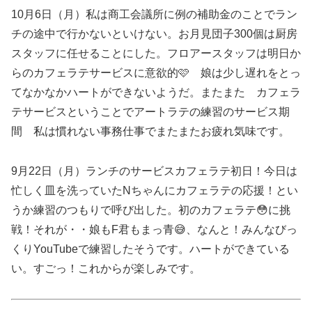
10月6日（月）私は商工会議所に例の補助金のことでラン
チの途中で行かないといけない。お月見団子300個は厨房
スタッフに任せることにした。フロアースタッフは明日か
らのカフェラテサービスに意欲的🩷 娘は少し遅れをとっ
てなかなかハートができないようだ。またまた カフェラ
テサービスということでアートラテの練習のサービス期
間 私は慣れない事務仕事でまたまたお疲れ気味です。
9月22日（月）ランチのサービスカフェラテ初日！今日は
忙しく皿を洗っていたNちゃんにカフェラテの応援！とい
うか練習のつもりで呼び出した。初のカフェラテ😳に挑
戦！それが・・娘もF君もまっ青😅、なんと！みんなびっ
くりYouTubeで練習したそうです。ハートができている
い。すごっ！これからが楽しみです。