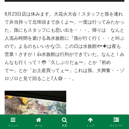
8月23日店は休みます。大花火大会！スタッフと孫を連れ
て弁当持って北埠頭まで歩くよ〜。一度は行ってみたかっ
た。孫にもスタッフにも思い出を・・・。帰りは なんと
人混み時間を避ける為水族館に『孫が行く行く・・と叫ぶ
ので』よるのもいいかな🙄。この日は水族館🐟🐠は夜も
営業！さすが！👍水族館は行列ができていた。なんと！み
んなも行くって！😳「久しぶりだぁ〜」とか『初め
て〜」とか「お土産買ってぇ〜」これは孫。大興奮・・ゾ
ロゾロと見て回ること7人😅・・。
メニュー
ホーム
検索
トップ
サイドバー