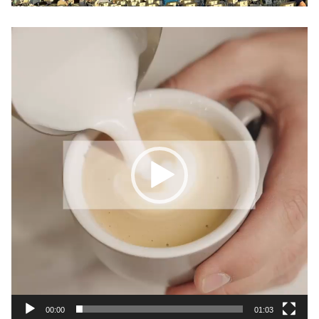
動
画
プ
レ
ー
ヤ
ー
00:00
01:03