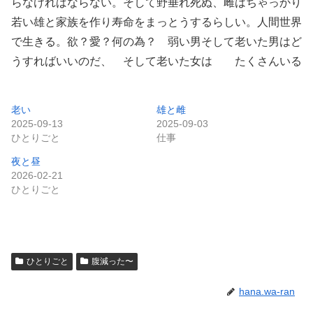
らなければならない。そして野垂れ死ぬ、雌はちゃっかり
若い雄と家族を作り寿命をまっとうするらしい。人間世界
で生きる。欲？愛？何の為？ 弱い男そして老いた男はど
うすればいいのだ、 そして老いた女は たくさんいる
老い
雄と雌
2025-09-13
2025-09-03
ひとりごと
仕事
夜と昼
2026-02-21
ひとりごと
ひとりごと
腹減った〜
hana.wa-ran