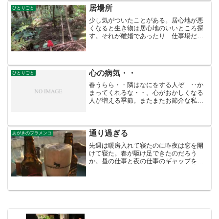
いないとご飯も作る気が起...
居場所
ひとりごと
少し気がついたことがある。居心地が悪
くなると生き物は居心地のいいところ探
す。それが離婚であったり 仕事場だっ
たり 教室だったり 飲み屋？だった
り 探せない動物、植物はストレスで死
んじゃう。私なんかは 居心地が悪いと
身体からなんか出しているら...
心の病気・・
ひとりごと
春うらら・・隣はなにをする人ぞ ‥か
まってくれるな・・。心がおかしくなる
人が増える季節。またまたお節介な私は
心療内科を探さないといけないことにな
った。まずは知り合いの先生に紹介をし
てもらおうと1押しの病院を教えてもらっ
た。そこの口コミを見る...
通り過ぎる
あがきのフラメンコ
先週は暖房入れて寝たのに昨夜は窓を開
けて寝た。春が駆け足できたのだろう
か。昼の仕事と夜の仕事のギャップを感
じる。昼はひたすら穏やかに料理を考え
る。夜、酒が入る。同じ人が違う人物に
なったりする。本音の世界なのか、嘘の
世界なのか、ひたすら昼の仕...