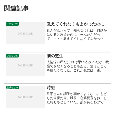
関連記事
教えてくれなくもよかったのに
ひとりごと
死んだんだって 知らなければ 何処か
にいると思えたのに 死んだんだっ
て ・・・教えてくれなくてよかったの
に・・・。あいつが死んだ時より悲し
い・・。教えてれなくてもよかったの
に・・。
隣の芝生
ひとりごと
人情深い私だ(これは思い込み？)だが 我
慢できなくなることもある。違うところ
を観たくなった。これが私には一番。と
思っているのだが 隣の芝生と 比べて
みたくなった。人はいつも同じではな
い。何かの弾みで崩れることがある。そ
れが、よその芝生がよく...
時短
腹減った〜
旦那さんの調子が朝からよくない。もど
したり寝たり、以前 心筋梗塞をおこし
た時ももどしていた。熱があるわけでも
なくただ、寝ている。何もすることがな
く昨夜の続きでも読むことにした。私の
好きなチョコと珈琲飲みながら。相手が