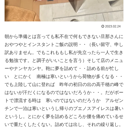
2023.02.24
朝から準備とは言っても私不在で何もできない旦那さんに
おやつやとインスタントご飯の説明・・（長い留守、申し
訳ありません。でもこれももし私が先立ったら一人で生き
る勉強です。と調子がいいことを言う）そして店のメニュ
ーやナンヤカンヤ。鞄に夢を詰めて・・詰める前が忙し
い とにかく 南極は寒いというから荷物が多くなる・・
でも上陸して山に登れば 昨年の初日の出の高千穂の峰で
はないが汗だくになるのではないだろうか・・。だがボー
トで漂流する時は 寒いのではないのだろうか アルゼン
チンで一泊は寒いというし帰りのブエノスアイレスは暑い
というし。とにかく夢を詰めるどころか腰を痛めているせ
いで重たくしたくない。詰めては出し、それの繰り返し。