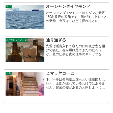
オーシャンダイヤモンド
旅行
オーシャンダイヤモンドはモダンな乗客
189名収容の客船です。風の強い中やっと
の乗船、今夜は ひどく揺れるとのこと
で 酔い止めを飲んで早めに寝ることに
しました。これから2日をかけてドレーク
海峡を横断。その間に今までの疲れをと
り南極大陸に望みた...
通り過ぎる
あがきのフラメンコ
先週は暖房入れて寝たのに昨夜は窓を開
けて寝た。春が駆け足できたのだろう
か。昼の仕事と夜の仕事のギャップを感
じる。昼はひたすら穏やかに料理を考え
る。夜、酒が入る。同じ人が違う人物に
なったりする。本音の世界なのか、嘘の
世界なのか、ひたすら昼の仕...
ヒマラヤコーヒー
仕事
ネパールは発展途上国もとい後進国とは
いえ、全部が遅れているわけではありま
せん。貧富の差があるのと同じように、
20ルピーでチヤ(ミルクティー)が飲める地
元のチヤ屋(喫茶店)もあれば、200ルピー
越えのちゃんとしたカフェラテが飲める
お店もありま...