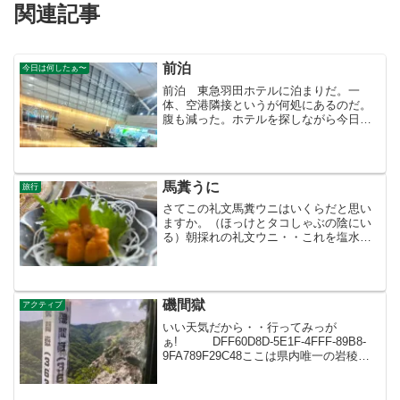
関連記事
前泊
今日は何したぁ〜
前泊 東急羽田ホテルに泊まりだ。一
体、空港隣接というが何処にあるのだ。
腹も減った。ホテルを探しながら今日を
振りかえってみる。娘は軽く考えていた
のか 能天気なのか 昼間 店に行くと
満席で 大騒動状態、私もエプロン着て
鍋を振る。大丈夫なのだろう...
馬糞うに
旅行
さてこの礼文馬糞ウニはいくらだと思い
ますか。（ほっけとタコしゃぶの陰にい
る）朝採れの礼文ウニ・・これを塩水で
洗いその日のうちに食べる。民宿のおば
さんが特別に原価でいいよ・・夜飯で出
すから・・別料金で・・と。ここ最北
端・・もう来ることはない！...
磯間獄
アクティブ
いい天気だから・・行ってみっが
ぁ! DFF60D8D-5E1F-4FFF-89B8-
9FA789F29C48ここは県内唯一の岩稜を
縦走するアルペン的なコース 目の前の
岩を登って超えないと先に進めない。頂
上は岩峰 磯間嶽 低山ではあるがお...