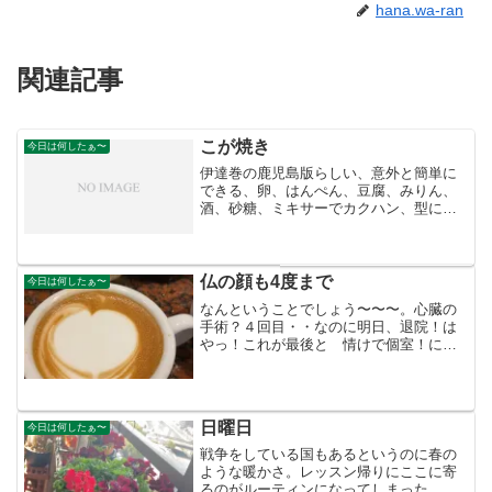
hana.wa-ran
関連記事
こが焼き
今日は何したぁ〜
伊達巻の鹿児島版らしい、意外と簡単に
できる、卵、はんぺん、豆腐、みりん、
酒、砂糖、ミキサーでカクハン、型に流
し入れ蒸し器で弱火で蒸す、弱火で20
分、串を刺してつかねければOK,後、フ
ライパンで焦げ目を付ける。伊達巻より
美味しくできた。
仏の顔も4度まで
今日は何したぁ〜
なんということでしょう〜〜〜。心臓の
手術？４回目・・なのに明日、退院！は
やっ！これが最後と 情けで個室！にし
た。たった3日で保険代を上回る！私、コ
ロナでその部屋にも行っていない！いっ
たい どういう部屋なのだ！そういえ
ば 親父の時も個室だった...
日曜日
今日は何したぁ〜
戦争をしている国もあるというのに春の
ような暖かさ。レッスン帰りにここに寄
るのがルーティンになってしまった。さ