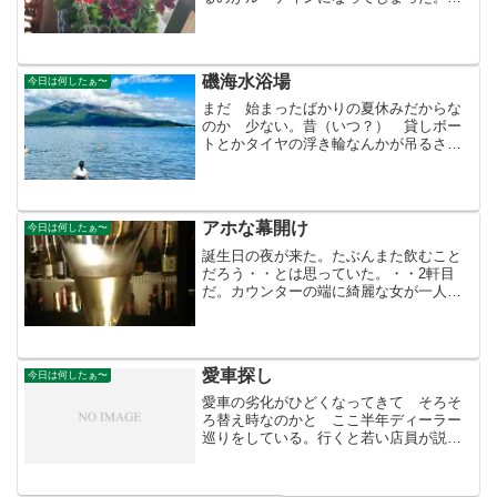
すがに日曜日 満席！学生のカップルば
かりだ。一人カウンターでコーヒーを3倍
おかわりして本なんか読んで時間を潰
す。帰りに蜂楽饅頭にもよ...
磯海水浴場
今日は何したぁ〜
まだ 始まったばかりの夏休みだからな
のか 少ない。昔（いつ？） 貸しボー
トとかタイヤの浮き輪なんかが吊るされ
て貸している小屋があった。沖の方には
飛び込み台もあって必死にそこまで泳い
で行ったものだった。子供はいない。学
生もいない。夏休み？みん...
アホな幕開け
今日は何したぁ〜
誕生日の夜が来た。たぶんまた飲むこと
だろう・・とは思っていた。・・2軒目
だ。カウンターの端に綺麗な女が一人呑
んでいる。よせばいいのに声をかけてし
まった。すると・・「わたくし・・サボ
テンでNo.1でしたの・・」と。サボテ
ン 昔あったクラブだ。...
愛車探し
今日は何したぁ〜
愛車の劣化がひどくなってきて そろそ
ろ替え時なのかと ここ半年ディーラー
巡りをしている。行くと若い店員が説明
をしてくれる。コーヒーを出す。月並み
な説明と住所を書く。見学に行く時は軽
に乗って簡単な服を着て一人で行く。い