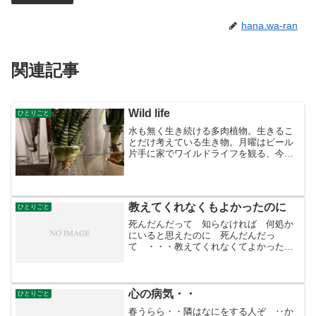
hana.wa-ran
関連記事
Wild life
ひとりごと
水も無く生き続ける多肉植物。生きるこ
とだけ考えている生き物。月曜はビール
片手に家でワイルドライフを観る、今夜
は雄に捨てられた母ライオンの物語、ど
の世界も女は生きるということに凄まじ
いものを持っている。雄は逞しくも見え
るが哀れなものだ。強いも...
教えてくれなくもよかったのに
ひとりごと
死んだんだって 知らなければ 何処か
にいると思えたのに 死んだんだっ
て ・・・教えてくれなくてよかったの
に・・・。あいつが死んだ時より悲し
い・・。教えてれなくてもよかったの
に・・。
心の病気・・
ひとりごと
春うらら・・隣はなにをする人ぞ ‥か