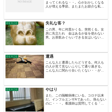
まってくれるな・・。心がおかしくなる
人が増える季節。またまたお節介な私は
心療内科を探さないといけないことにな
った。まずは知り合いの先生に紹介をし
てもらおうと1押しの病院を教えてもらっ
た。そこの口コミを見る...
失礼な客？
ひとりごと
この男、年に何度かくる。突然くる。女
房に先立たれ 金はあるが金を使わない
男。お茶飲みぐらいできる女はいないも
のか・・・と、できたら美人を・・と。
毎回 ケチなことを言う。そこまでは許
せるのだが どこかの店で私の話が出る
らしい。親父の金で店やっ...
遭遇
ひとりごと
こんな人と遭遇したらどうする。何人も
の人が見て見ないふりして通り過ぎる。
こんな人に関わり合いたくない・・が、
気になってまたしても余計なお世話をし
てしまった。それが人としていいことな
のだが・・たいてい・・そういう余計な
ことをする人間は あとで...
やはり
ひとりごと
また、この隔離病棟にいる。コロナ以来
だ。インフルエンザAであった。熱もない
のに・・・。看護師は質問してくる「予
防接種しましたか？熱はありますか？」
「いえ、ないです。予防接種は効果があ