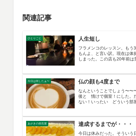
関連記事
人生短し
ひとりごと
フラメンコのレッスン。もう
もんよ、と言い訳。現在は体
しまった。この店も20年前は
仏の顔も4度まで
今日は何したぁ〜
なんということでしょう〜〜
後と 情けで個室！にした。
ない！いったい どういう部屋
達成するまでが・・・
あがきの焙煎屋
今日は休みだった。そういう