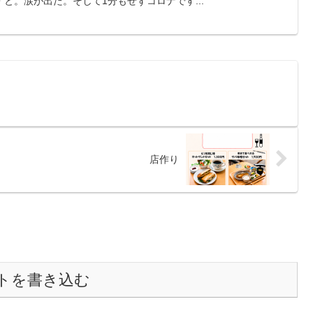
と。涙が出た。そして1分もせずコロナです...
店作り
トを書き込む