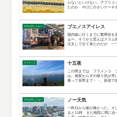
らないといけない。アプリコ
たのか やけに小さいケーキを
ブエノスアイレス
今日は何したぁ〜
国内線に行くまでに繁華街を
ぁ〜。そうかと思えばスラム
注文して出て来たのだが 一つ
十五夜
アクティブ
この間までは フラメンコ 
山。相変わらずの移り気が早
乗って長野まで・・。新宿で前
ノー天気
今日は何したぁ〜
一昨日から喉が痛かった。そ
ると11時 まだ病院に間に