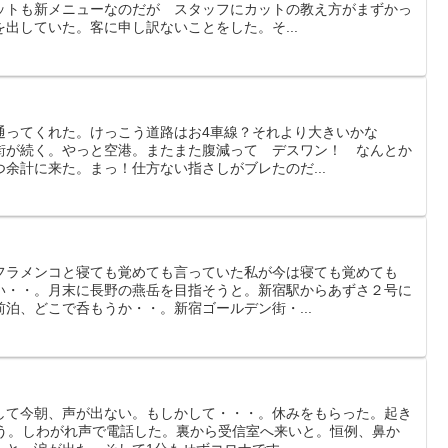
ットも新メニューなのだが スタッフにカットの教え方がまずかっ
出していた。客に申し訳ないことをした。そ...
通ってくれた。けっこう道路はお4車線？それより大きいかな
街が続く。やっと空港。またまた腹減って デスワン！ なんとか
余計に来た。まっ！仕方ない指さしがブレたのだ...
フラメンコと寝ても覚めても言っていた私が今は寝ても覚めても
い・・。月末に長野の燕岳を目指そうと。新宿駅からあずさ２号に
泊、どこで呑もうか・・。新宿ゴールデン街・...
して今朝、声が出ない。もしかして・・・。休みをもらった。起き
合う。しわがれ声で電話した。裏から受信室へ来いと。恒例、鼻か