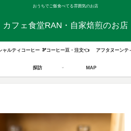
おうちでご飯食べてる雰囲気のお店
カフェ食堂RAN・自家焙煎のお店
シャルティコーヒー
🫘コーヒー豆・注文👈
アフタヌーンテ
探訪
MAP