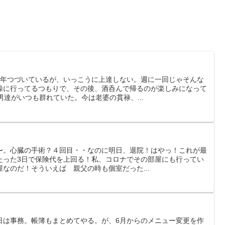
3年つづいているが、いっこうに上達しない。週に一回じゃそんな
操に行ってるつもりで、その後、酒呑んで帰るのが楽しみになって
男達がいつも群れていた。今は老婆の貫禄、...
〜。心臓の手術？４回目・・なのに明日、退院！はやっ！これが最
たった3日で保険代を上回る！私、コロナでその部屋にも行ってい
なのだ！そういえば 親父の時も個室だった...
日は事務。帳簿もまとめてやる。が、6月からのメニュー変更を作