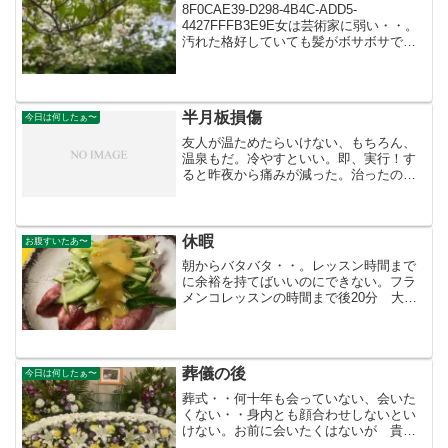
8F0CAE39-D298-4B4C-ADD5-
4427FFFB3E9E女は芸術家に弱い・・。
汚れた格好していても髪がボサボサでも
金がなくても、どこかくすぐられるもの
があるのだ。私の店にもギャラリーがあ
る。金もないのに格式が上がったような
気...
半月板損傷
今日は何したぁ〜
友人が温ためたらいけない、もちろん、
温泉もだ。冷やすといい。即、実行！す
ると昨夜から痛みが減った。治ったのか
なぁ〜。今日は昨日のMRIの画像をCD-
ROMにして先週に行ったクリニックに持
って行った。現在は写真ではないCDなの
だ。痛さも減って...
休暇
お腹すいたあ〜
朝からバタバタ・・。レッスン時間まで
に余裕を持てばいいのにできない。フラ
メンコレッスンの時間まで後20分 大丈
夫 早足ならじゅうぶんに間に合う。間
に合った。教室でレッスンをするのは2回
目。入会したのは2ヶ月前、時間が合わ
ず、ビデオで練習。ワ...
葬儀の後
今日は何したぁ〜
葬式・・何十年も会っていない、会いた
くない・・身内とも顔合わせしないとい
けない。お前に会いたくはないが 貴方
の子供には一眼会いたい とか、お前の