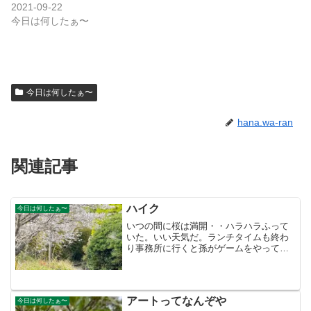
2021-09-22
今日は何したぁ〜
今日は何したぁ〜
hana.wa-ran
関連記事
ハイク
今日は何したぁ〜
いつの間に桜は満開・・ハラハラふって
いた。いい天気だ。ランチタイムも終わ
り事務所に行くと孫がゲームをやってい
る。もう春休みなんだ。気の毒に友達も
おらんのか、買い物に一緒に行かない
か？と声をかけると「お一人でどう
ぞ〜」ムカつく！ついつい「お前...
アートってなんぞや
今日は何したぁ〜