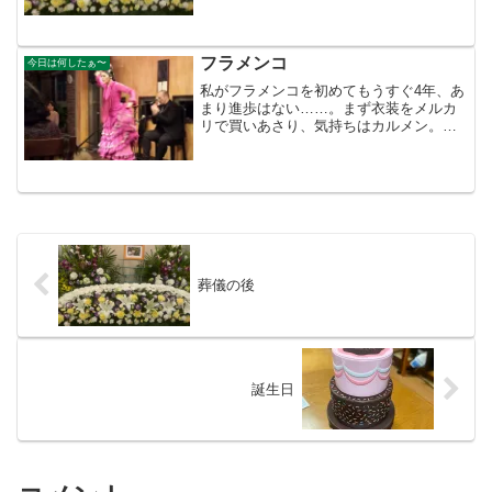
親には・・恩が・・とか・・。月日とい
うものは 洗い流してくれるものがあ
る。時間が経てば 仕方ない...
フラメンコ
今日は何したぁ〜
私がフラメンコを初めてもうすぐ4年、あ
まり進歩はない……。まず衣装をメルカ
リで買いあさり、気持ちはカルメン。だ
が、目の前に写る鏡が物語っていた、手
が伸びてない、足が上がってない、本人
はカルメンのつもりなのだが おはら
節、そして現在、このクラ...
葬儀の後
誕生日