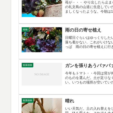
苺が・・・ やり出したら止
の礼文島の山道に生息してい
ましくなったような。今朝は
雨の日の寄せ植え
植物
日曜日ぐらいはゆっくりした
落ち着かない、これがいけな
っぱ 雨の日の寄せ植えに行き
ガンを張りあうバァバ
観葉植物
今年もトマト・・今回は背が
のものを選んだ。土が足りな
い。いつもの場所が空いていた
晴れ
観葉植物
いい天気だ。土の入れ替えを