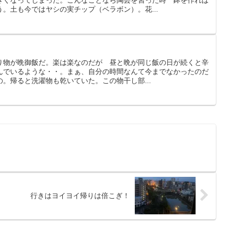
きくなってしまった。こんなことなら陶芸を習った時 鉢を作れば
。土も今ではヤシの実チップ（ベラボン）。花...
り物が晩御飯だ。楽は楽なのだが 昼と晩が同じ飯の日が続くと辛
んでいるような・・。まぁ、自分の時間なんて今までなかったのだ
。帰ると洗濯物も乾いていた。この物干し部...
行きはヨイヨイ帰りは倍こぎ！