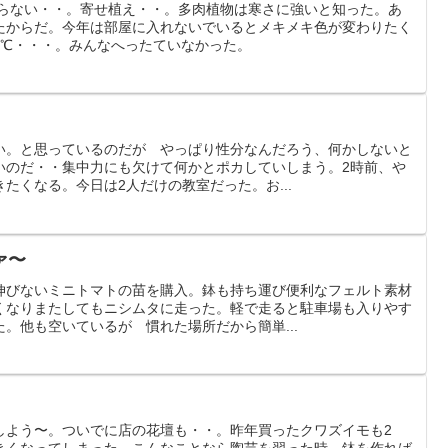
まらない・・。寄せ植え・・。多肉植物は寒さに強いと知った。あ
たからだ。今年は部屋に入れないでいるとメキメキ色が変わりたく
1℃・・・。みんなへったていなかった。
い。と思っているのだが やっぱり性分なんだろう、何かしないと
いのだ・・集中力にも欠けて何かとポカしていしまう。2時前、や
たくなる。今日は2人だけの教室だった。お...
ァ〜
伸びないミニトマトの苗を購入。鉢も持ち運び便利なフェルト素材
くなりまたしてもニシムタに走った。軽で走ると駐車場も入りやす
。他も空いているが 慣れた場所だから簡単...
しよう〜。ついでに店の花壇も・・。昨年買ったクワズイモも2