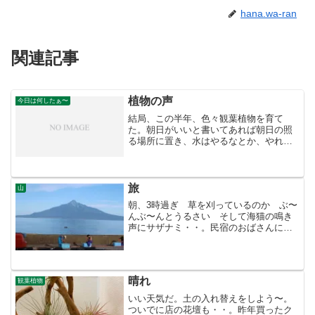
hana.wa-ran
関連記事
植物の声
今日は何したぁ〜
結局、この半年、色々観葉植物を育て
た。朝日がいいと書いてあれば朝日の照
る場所に置き、水はやるなとか、やれと
か・・・。西陽が良くないとあれば日除
けを命がけでベランダに吊るし、そして
やっと秋がくる。残った植物は部屋に葉
焼けした観葉植物とベランダ...
旅
山
朝、3時過ぎ 草を刈っているのか ぶ〜
んぶ〜んとうるさい そして海猫の鳴き
声にサザナミ・・。民宿のおばさんに聞
くと雲丹を採りに行くボートが我が先に
とレースのように何十台も走って行く音
だそうだ。そして腰が痛いこと一ヶ
月・・。遊ぶ時は痛くないの...
晴れ
観葉植物
いい天気だ。土の入れ替えをしよう〜。
ついでに店の花壇も・・。昨年買ったク