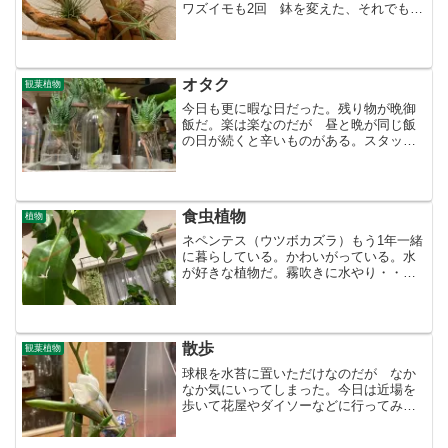
ワズイモも2回 鉢を変えた、それでも大
きくなってしまった。こんなことなら陶
芸を習った時 鉢を作ればよかった・・
とか思ってしまう。土も今ではヤシの実
チップ（ベラボン）。花...
オタク
観葉植物
今日も更に暇な日だった。残り物が晩御
飯だ。楽は楽なのだが 昼と晩が同じ飯
の日が続くと辛いものがある。スタッフ
は喜んでいるような・・。まぁ、自分の
時間なんて今までなかったのだからゆっ
くり動こうじゃないの。帰ると洗濯物も
乾いていた。この物干し部...
食虫植物
植物
ネペンテス（ウツボカズラ）もう1年一緒
に暮らしている。かわいがっている。水
が好きな植物だ。霧吹きに水やり・・液
肥・・。おかげで艶がよくスクスク馬鹿
みたいに育って今も私の頭につくぐらい
成長している・・。が、このネペンテス
（ウツボカズラ）肝心の...
散歩
観葉植物
球根を水苔に置いただけなのだが なか
なか気にいってしまった。今日は近場を
歩いて花屋やダイソーなどに行ってみ
た。外を歩くのも発見があるが 店内も
楽しい。なんとダイソーにサボテンが300