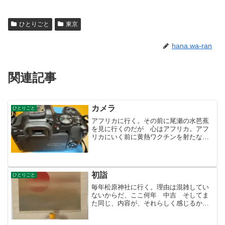
ひとりごと
東京
hana.wa-ran
関連記事
カメラ
ひとりごと
アフリカに行く。その前に尾瀬の水芭蕉
を見に行くのだが 心はアフリカ。アフ
リカにいく前に黄熱ワクチンを射たなけ
ればいけない。イエローカードがないと
ケニアタンザニアには入れない。やっと
予約が取れた。ついでにマラリアの錠
剤。これで準備万端！夢が広...
初詣
ひとりごと
毎年松原神社に行く。理由は混雑してい
ないからだ、ここ何年 中吉 そしてま
た同じ、内容が、それらしく感じるから
不思議なものだ。歩いて帰ると、なぜか
行列ができている店はラーメン屋ばか