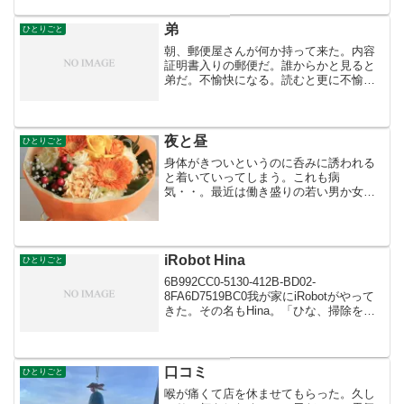
り、鹿児島はラーメンが有名なのかな
ぁ〜。家に帰るとまた眠気がき...
弟
ひとりごと
朝、郵便屋さんが何か持って来た。内容
証明書入りの郵便だ。誰からかと見ると
弟だ。不愉快になる。読むと更に不愉快
になった。弁護士からなら話もできる
が 誰かに書き方を教えてもらって知恵
をつけたのだろう。「速やかに金を送り
税金も払いなさい、私のせい...
夜と昼
ひとりごと
身体がきついというのに呑みに誘われる
と着いていってしまう。これも病
気・・。最近は働き盛りの若い男か女性
と飲み歩く。昨夜は初めてのBARだっ
た。40歳の色気あるママ一人の店。私の
娘も40だが職業のせいか色気が違う。話
の内容はいつも通りつまらん...
iRobot Hina
ひとりごと
6B992CC0-5130-412B-BD02-
8FA6D7519BC0我が家にiRobotがやって
きた。その名もHina。「ひな、掃除をし
て」と言うと文句も言わず返事をして掃
除をしだす。孫のひなとは大違い！ANA
クレジットカードのポイント...
口コミ
ひとりごと
喉が痛くて店を休ませてもらった。久し