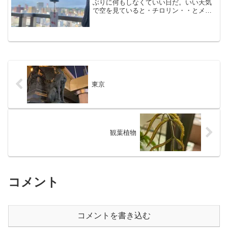
ぶりに何もしなくていい日だ。いい天気
で空を見ていると・チロリン・・とメー
ル音・・口コミがあります、メールに返
信してください・・とGoogleメールが来
た。テンションが落ちる口コミだ。もう
以前のように異常反...
東京
観葉植物
コメント
コメントを書き込む