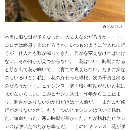
2022.02.15
本当に暇な日が多くなった、大丈夫なのだろうか・・・。
コロナは終息するのだろうか。いつものように仕入れに行
くが 仕入れも数が減ってきた。何かを変えなければいけ
ない。その何かが見つからない。 花はいい、時期になる
と芽が出て花が咲いて。（育てて裏切らない。たまに変な
のもいるけど）私は 花の終わった球根。次の子房は出る
のだろうか・・。ヒヤシンス 寒く暗い時期がないと花は
咲かないらしい。このヒヤシンスは 昨年からここ止ま
り、寒さが足りないのか根だけは一人前だ。 まだまだ修
行が足りないのだ。もう一つのヒヤシンスは咲いて枯れ
た。短命だった。寒い時期が長かった。だが枯れたヒヤシ
ンスは咲いたのだから幸せだ。 このヒヤシンス、花が咲