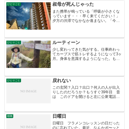
うせ買っても喜びもしない...
叔母が死んじゃった
ひとりごと
また携帯が鳴っている「呼吸が小さくな
っています・・・早く来てください！」
夕方の渋滞でなかなか進まない。「今ど
こですか・・そうですか・・息をもうし
ていません・・気をつけて来てくださ
い」と、叔母が死んでしまった。南極に
行く船に乗るぞ！という時、...
ルーティーン
ひとりごと
少し変わってきた気がする。仕事終わっ
てカーブスで筋トレするようになって3ヶ
月。身体を意識するようになった。もう
どうでもいいかな・・と思っていた体型
なのだが 少し変わったような・・。そ
れで 筋肉もついた・・。先日 大浪池
は楽勝だったが 帰りの...
戻れない
ひとりごと
この玄関？入口？出口？何人の人が出入
りしたのだろうか？もうすぐ39年目 昔
は このドアを開けると左に公衆電話が
置いてあった。 電話が鳴るたびカウン
ターから出てきてお客様の名前を呼ぶも
のだった。喫茶店とは待ち合わせの場所
でもあった。あっ！とい...
日曜日
植物
日曜日 フラメンコレッスンの日だった
のに忘れていた。最近、なんかボ〜ッと