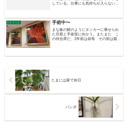
している。仕事にも気持ちが入らない。
仕入れの値上げや注文した品物が雑な物
がきたりする。クレームを言うとしかた
がないのだと、仕入れ先を変えるしかな
い。このコロナ不況で仕入...
手術中〜
ひとりごと
まな板の鯉のようにタンカーに乗せられ
た旦那と手術室に向かう。またまた こ
の待合席だ、2年前は叔母 その前は親
父 その前は旦那 絵を変えてない。怒
りなのか なんなのか ただの桜島なの
か もっと静か絵はなかったのか、何度
見ても心落ち着かない。そ...
たまには家で休日
バンダ