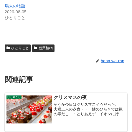
場末の物語
2026-08-05
ひとりごと
ひとりごと
観葉植物
hana.wa-ran
関連記事
クリスマスの夜
ひとりごと
そうか今日はクリスマスイヴだった。
夫婦二人の夕食・・・鯵のひらきでは気
の毒だし・・とりあえず イオンに行っ
て鍋の準備・・。地下を歩いてアミュー
に行く。エコバックに白菜の頭見せなが
ら孫のプレゼントを探しにウロウロ ど