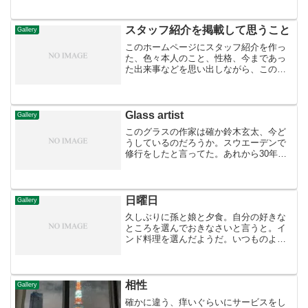
減って私は更に忙しくなった。仕入れも
バタバタして行く。そんな中 介護施設
から電話。今度はなんだ、96の叔母がコ
スタッフ紹介を掲載して思うこと
Gallery
ロナに感染したと、幸い...
このホームページにスタッフ紹介を作っ
た、色々本人のこと、性格、今まであっ
た出来事などを思い出しながら、このメ
ンバー、続いてくれてる。ありがたい！
やめていった子たちは数知れず・・・。
自分だけ料理できても遊べない、病気だ
ってできない。基本は旅行...
Glass artist
Gallery
このグラスの作家は確か鈴木玄太、今ど
うしているのだろうか。スウエーデンで
修行をしたと言ってた。あれから30年。
このグラスはリキュールが合う、思い出
が蘇る。酔った勢いで人にあげた作家グ
ラスがある。もらった人間たちは作家を
思い出すのか 私を思い...
日曜日
Gallery
久しぶりに孫と娘と夕食。自分の好きな
ところを選んでおきなさいと言うと。イ
ンド料理を選んだようだ。いつものよう
に遅れていくと旦那と、もう食べてい
る。めんどくさいのでレディースセット
とビールを注文！赤く唐辛子で染まった
手羽元と竹輪のようなもの(...
相性
Gallery
確かに違う、痒いぐらいにサービスをし