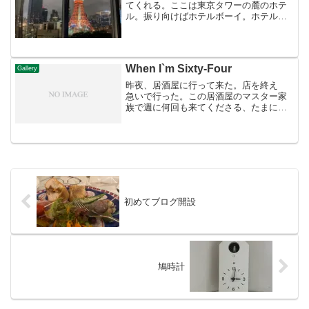
てくれる。ここは東京タワーの麓のホテ
ル。振り向けばホテルボーイ。ホテルに
入るとチックインに並んでいる時から誰
かが配慮する。エレベーター前でオロオ
ロしていると誰かが声かけしてくれ
る・・。それなりに値段も高い...
When I`m Sixty-Four
Gallery
昨夜、居酒屋に行って来た。店を終え
急いで行った。この居酒屋のマスター家
族で週に何回も来てくださる、たまには
行かないと申し訳ない・・。一人で行っ
ても情けないからお客さんに付き合って
もらった。中央駅の裏だというのにどの
部屋もいっぱいだ。カウン...
初めてブログ開設
鳩時計