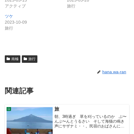
2023-03-13
2023-03-20
アクティブ
旅行
ツケ
2023-10-09
旅行
南極
旅行
hana.wa-ran
関連記事
旅
山
朝、3時過ぎ 草を刈っているのか ぶ〜
んぶ〜んとうるさい そして海猫の鳴き
声にサザナミ・・。民宿のおばさんに聞
くと雲丹を採りに行くボートが我が先に