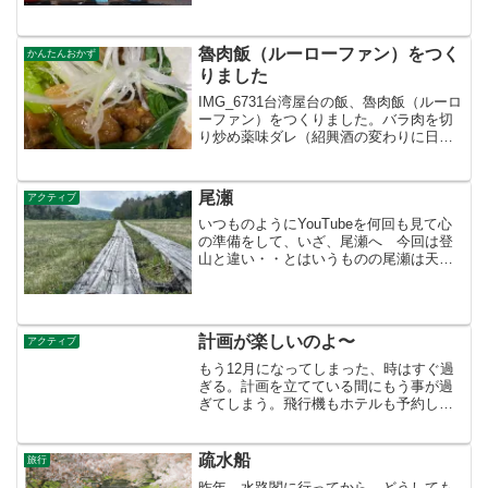
とレースのように何十台も走って行く音
だそうだ。そして腰が痛いこと一ヶ
月・・。遊ぶ時は痛くないの...
魯肉飯（ルーローファン）をつく
かんたんおかず
りました
IMG_6731台湾屋台の飯、魯肉飯（ルーロ
ーファン）をつくりました。バラ肉を切
り炒め薬味ダレ（紹興酒の変わりに日本
酒・椎茸の戻し汁・三温糖ときび砂糖・
オイスターソースで煮込み 汁気なくな
ったら醤油・水・ウエイバー・五香粉・
尾瀬
アクティブ
好みでハッカク少...
いつものようにYouTubeを何回も見て心
の準備をして、いざ、尾瀬へ 今回は登
山と違い・・とはいうものの尾瀬は天気
が変わりやすいとのことでザックの中身
はほぼ富士山の時とほぼ同じ、2泊3日
分、これが疲れてくると重い、仕方ない
ことなのだが・・、...
計画が楽しいのよ〜
アクティブ
もう12月になってしまった、時はすぐ過
ぎる。計画を立てている間にもう事が過
ぎてしまう。飛行機もホテルも予約し
た。いつもそうだ、迷わない為に場所を
押さえてから計画をする。月並みな旅行
は胸がときめかない。樹海に行ってみた
疏水船
旅行
い。どこにあるのだ。富士...
昨年 水路閣に行ってから どうしても