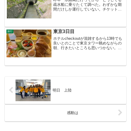
疏水船に乗りたくて調べた。わずかな期
間だけしか運行していない。チケットを
どうしたら取れるのか・・・ふるさと納
税をしないと桜咲く日は取れない。そし
て昨年 申し込んで取ることができた。
楽しみでしょうがない。せ...
東京3日目
旅行
ホテルcheckoutが混雑するから13時でも
良いとのことで東京タワー眺めながらの
朝、行きたいところも思いつかない。
JALを検索すると最終便に乗れた。それ
まで長い一日だ。昨日、銀座を歩いたが
昔のようなトキメキもない。ショーウィ
ンドウに映る自...
明日 上陸
感動は