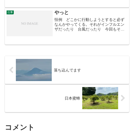
くなったような。今朝は1℃・・・。みん
なへったていなかった。
やっと
仕事
恒例 どこかに行動しようとすると必ず
なんかやってくる。それがインフルエン
ザだったり 台風だったり 今回もそう
だった。半月板損傷と言われリハビ
リ・・ヒアルロン酸注射・・富士山の予
約はしている。筋肉鍛えるため毎日１３
階部屋まで登る降りる・・。1...
落ち込んでます
日本蜜蜂
コメント