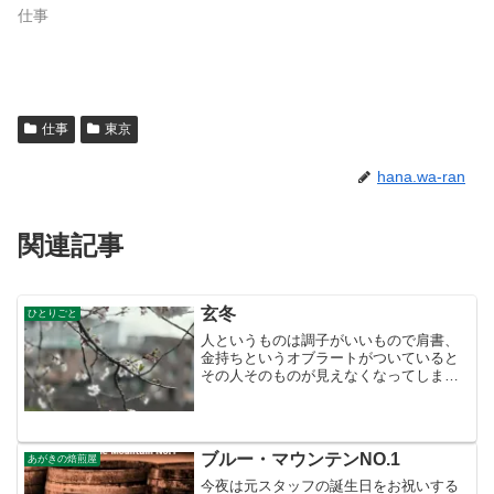
仕事
仕事
東京
hana.wa-ran
関連記事
玄冬
ひとりごと
人というものは調子がいいもので肩書、
金持ちというオブラートがついていると
その人そのものが見えなくなってしま
う。そのオブラートがずうっと解けない
でいてくれたら何事もないのだ
が・・・。所詮オブラート、いつかは溶
ける。一番驚いているのは本人かもし...
ブルー・マウンテンNO.1
あがきの焙煎屋
今夜は元スタッフの誕生日をお祝いする