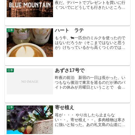
夜だ。デパートでプレゼントを買いに行
くついでにどうしても行きたいところが
あった。地下のコーヒー売り場だ。先日
ブルー・マウンテンNO.1を300g買ってく
れた客が山形屋から乗り換えて当店にき
た。値段が知りた...
ハート ラテ
仕事
もう牛、🐄一匹分のミルクを使ったので
はないだろうか（そこまではないと思う
が）けちっているから高くつくのではな
いのか、と考えた！牛乳の4%以上 量も
150ccではなく180ccでスチームをやって
みた！すると 貧弱なハート？ができ
た！が、4回練...
あずさ17号で
仕事
昨夜の前泊 新宿の一日は長かった、い
つもなら後泊で東京を巡るのだが弟のバ
イトの休みが月曜日ということで 会う
事にした。生きていくのが下手な弟だ。
50も過ぎると東京でも仕事も部屋もない
ようだ。ネットカフェだ。汚く狭いらし
い。ホテルに連れて来て...
寄せ植え
仕事
苺が・・・ やり出したら止まらな
い・・。寄せ植え・・。多肉植物は寒さ
に強いと知った。あの礼文島の山道に生
息していたからだ。今年は部屋に入れな
いでいるとメキメキ色が変わりたくまし