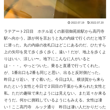
2022.07.19
2022.07.20
ラテアート
2日目 ホテル近くの新宿御苑前駅から高円寺
駅へ向かう。誰が何を言おうと丸の内線で行くのだと地下
に潜った。丸の内線の改札口はどこにあるのだ、ひたすら
上の矢印を見て歩く歩く歩く。遠い！だが、地上を歩くよ
りはいい、涼しい〜。地下にこんなに人がいると
は・・・。やっとついた。乗ると直通で行ってくれた。
が、1番出口も2番も同じと思い、出ると反対側だった。
昨日より近い、すぐ着いた。今日は3人、横須賀から来ら
れたという女性と今日で２回目の千葉から来られた女性と
私。ただの趣味で来たようには見えない。また近々か来る
そうだ。何かに挑戦しているようにもみえる。女性は凄
い！ここ高円寺 ルック通り 昨日は凄い人だかりだった