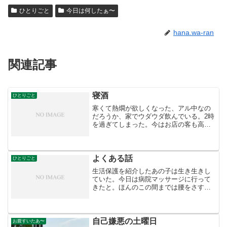
ひとりごと
今日は何したぁ〜
hana.wa-ran
関連記事
寝酒
ひとりごと
寒くて熱燗が欲しくなった、アル中なの
だろうか、家でウダウダ飲んでいる。2時
を過ぎてしまった。今はお店の客も高齢
化してきた。それはそれで仕方がない。
私自身が歳をとってきたのだ、店ってそ
ういうものだ。好きな俳優もほとんど死
んでしまった。昭和は終...
よくある話
ひとりごと
生活保護を紹介したあの子は生き生きし
ていた。今日は病院マッサージに行って
きたと。ほんのこの間までは腰をさすり
ながら夜中はスポーツジムの清掃、昼は
茶碗洗いをして生計を立てていた。あの
場末の高級BARの美しいママは医者と結
婚し嫁いだと聞いていた...
自己嫌悪の土曜日
お腹すいたあ〜