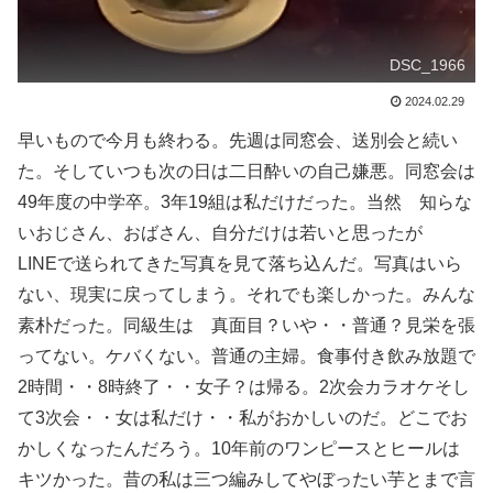
DSC_1966
2024.02.29
早いもので今月も終わる。先週は同窓会、送別会と続い
た。そしていつも次の日は二日酔いの自己嫌悪。同窓会は
49年度の中学卒。3年19組は私だけだった。当然 知らな
いおじさん、おばさん、自分だけは若いと思ったが
LINEで送られてきた写真を見て落ち込んだ。写真はいら
ない、現実に戻ってしまう。それでも楽しかった。みんな
素朴だった。同級生は 真面目？いや・・普通？見栄を張
ってない。ケバくない。普通の主婦。食事付き飲み放題で
2時間・・8時終了・・女子？は帰る。2次会カラオケそし
て3次会・・女は私だけ・・私がおかしいのだ。どこでお
かしくなったんだろう。10年前のワンピースとヒールは
キツかった。昔の私は三つ編みしてやぼったい芋とまで言