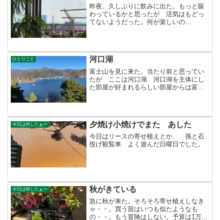
昨夜、久しぶりに飲みに出た。もっと賑
わっているかと思ったが 活気はもどっ
てないようだった。何が楽しいの
か・・。朝、二日酔いの姿を見られたく
なくて旦那が風呂に行ったのを確認して
リビングに行くとインスタントラーメン
の残骸があった。そうだった、ス...
河口湖
ひとりごと
富士山を見に来た。当たり前と思ってい
たが ここは河口湖 河口湖を主体にし
た部屋が好まれるらしい部屋からは富士
山は見えない、反対の部屋だ。いつもの
思い込みが後の祭り、さて、観光タクシ
ーで3時間半 運転手さんも困ったよう
だ。富士山しかないのだか...
夕焼け小焼けでまた あした
今日は何したぁ〜
今日はリースの寄せ植えとか、 孫と石
投げ観覧車 よく遊んだ日曜日でした。
秋がきている
今日は何したぁ〜
急に秋が来た。そろそろ寄せ植えしなき
ゃ・・。買う苗はいつも似たようなも
の・・。もう冒険はしない。予算は1万