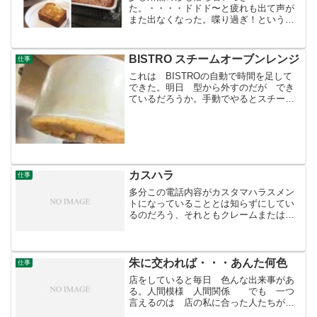
た。・・・・ドドド〜と疲れも出て声が
また出なくなった。喋り過ぎ！というこ
ともある。・・・営業というか 焦りも
あってか よく厨房から出ていき豆の説
明もした。声が出なくなってからは 黒
BISTRO スチームオーブンレンジ
仕事
板に下手な絵を描いた。・・で、今夜...
これは BISTROの自動で時間を足して
できた。明日 型から外すのだが でき
ているだろうか。手動でやるとスチーム
が一箇所だけあたり片方は焦げる。 な
んなの・・。これなら日立オーブンを買
えばよかった。後の祭り。シフォンケー
キを作って20年 こ...
カスハラ
仕事
多分この電話内容がカスタマハラスメン
トになっていることとは知らずにしてい
るのだろう、それともクレームまたは問
い合わせのつもり？。これも仕事とだと
対応していたのだが さすがに時と場合
によってはブチ切れる。どっちがハラス
メントかわからなくなるぐ...
朱に交われば・・・あんた何色
仕事
店をしていると毎日 色んな出来事があ
る。人間模様 人間関係 でも 一つ
言えるのは 店の私に合った人たちが訪
れている・・。冗談じゃないよ!誰がお前