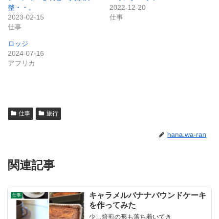
整・・。
2022-12-20
2023-02-15
仕事
仕事
ロッジ
2024-07-16
アフリカ
仕事
旅行
hana.wa-ran
関連記事
キャラメルバナナバウンドケーキ
仕事
を作ってみた
少し焙煎の形も落ち着いてき