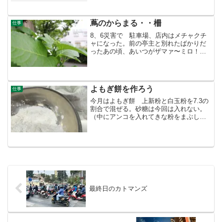
なんかに・・という客は来なくなる？来
ないようにしている？それはスタッフも
そうかもしれない。居心...
蔦のからまる・・柵
仕事
8、6災害で 駐車場、店内はメチャクチ
ャになった。前の亭主と別れたばかりだ
ったあの頃、あいつがザマァ〜ミロ！っ
て思っているに違いない・・強がって
欅や蔦など植え、店もリニューアルした
ばかりだったが またリニューアルをし
た。借金だらけになった...
よもぎ餅を作ろう
仕事
今月はよもぎ餅 上新粉と白玉粉を7.3の
割合で混ぜる。砂糖は今回は入れない。
（中にアンコを入れてきな粉をまぶしま
す。）お湯を入れこねる。そしてちぎっ
て蒸し器に入れ20分・・熱い！本当に熱
い！桜餅で始まり柏餅・・そしてよもぎ
餅 みんな慣れてき...
最終日のカトマンズ