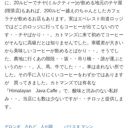
に、20ルピーでチヤ(ミルクティー)が飲める地元のチヤ屋
(喫茶店)もあれば、200ルピー越えのちゃんとしたカフェ
ラテが飲めるお店もあります。実はエベレスト街道ロッジ
ではどこのロッジに行ってもコーヒーが出てこないので
す・・チヤばかり・・。カトマンズに来て初めてコーヒー
がそんなに高級だとは知りませんでした。寒暖差が大きい
から美味しいコーヒーが飲めるとばかり・・。そうでし
た、農地に行くあの階段・・坂・・吊り橋・・誰が運ぶと
いうのか・・。人、馬、牛でした・・。車は走れない所で
した。その手に入りにくいコーヒーをわずかではあります
が 買ってきました。カトマンズでは有名な
『Himalayan Java Caffe 』で、酸味と渋みのない私好
み・・。当店にも数は少ないですが・・チロッと提供しま
す。
デロンギ されど 人が調
バリスタ マシン