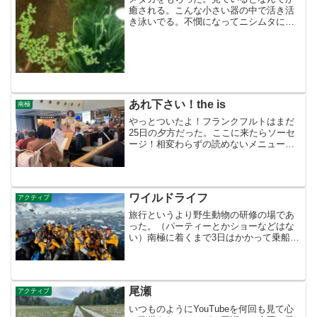
癒される。こんな小さい器の中で活き活
き泳いでる。不憫になってニシムタに行
って砂と草もどきを買ってきた。
BFFD85DF-BDA3-41EF-A05A-
5ED817E8A2ACまた世話をしないといけ
ないもの...
あれ下さい！the is
南極
やっとついたよ！フランクフルトはまだ
25日の夕方だった。ここに来たらソーセ
ージ！相変わらずの読めないメニュー片
手に、人の食べ物指刺して、ﾃﾞｽ！の連
発！どう？美味しいよ。ちなみにマスク
している人は日本人だけ！なんか恥ずか
しい これからアルゼ...
ワイルドライフ
アクティブ
旅行というより野生動物の研修の場であ
った。（パーティーとかショーなどはな
い）南極に着くまで3日はかかって乗船、
船では起床してご飯食べて南極動物の進
化、気候 地層などのレクチャーを受
け、現在の天候をみてボートでペンギ
ン アザラシ 鯨のいそうな...
尾瀬
アクティブ
いつものようにYouTubeを何回も見て心