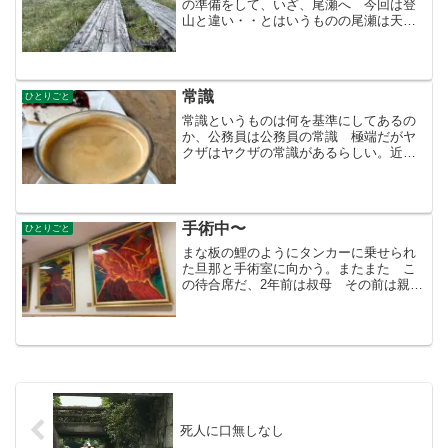
の準備をして、いざ、尾瀬へ 今回は登
山と違い・・とはいうものの尾瀬は天気
が変わりやすいとのことでザックの中身
はほぼ富士山の時とほぼ同じ、2泊3日
分、これが疲れてくると重い、仕方ない
ことなのだが・・、...
常識
ひとりごと
常識というものは何を基準にしてあるの
か、公務員は公務員の常識 極端だがヤ
クザはヤクザの常識があるらしい。近く
に和菓子屋がある。そこは大きい心の持
ち主なのだろう。ドリンクは無料で提供
している。和菓子を買っているかいない
かもわからない人に提供し...
手術中〜
ひとりごと
まな板の鯉のようにタンカーに乗せられ
た旦那と手術室に向かう。またまた こ
の待合席だ、2年前は叔母 その前は親
父 その前は旦那 絵を変えてない。怒
りなのか なんなのか ただの桜島なの
か もっと静か絵はなかったのか、何度
見ても心落ち着かない。そ...
死人に口無しなし