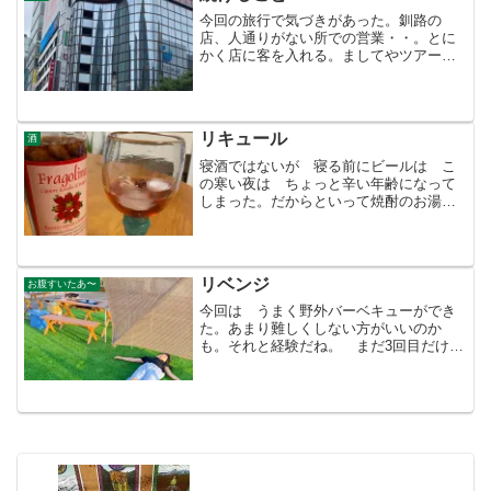
今回の旅行で気づきがあった。釧路の
店、人通りがない所での営業・・。とに
かく店に客を入れる。ましてやツアーの
団体が来ればまとめて売り上げだ。・・
決まったコースなのに客が気に入らない
と言えば 顔色を変えずに変えてくれ
る。飲み物は水だ！団体様様な...
リキュール
酒
寝酒ではないが 寝る前にビールは こ
の寒い夜は ちょっと辛い年齢になって
しまった。だからといって焼酎のお湯わ
りは 侘しい。今日は胃が痛くて病院に
も行った。山に登るたびに胃が痛くなる
んはストレス？ではないと思うのだ
が・・酒？のせいにした方が ...
リベンジ
お腹すいたあ〜
今回は うまく野外バーベキューができ
た。あまり難しくしない方がいいのか
も。それと経験だね。 まだ3回目だけ
ど あっ！気に入らない事があって、孫
は不貞腐れて「クソババァ〜」とか言っ
ているけど。勇気あるわ〜、この私に言
えるなんて・・・