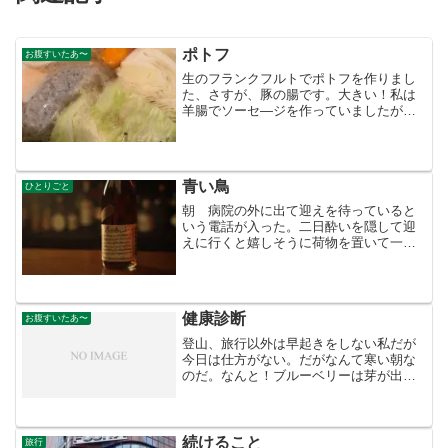
ポトフ
お腹すいたあ〜
生のフランクフルトでポトフを作りまし
た、さすが、豚の腸です。大きい！私は
羊腸でソーセ—ジを作っていましたが豚
の腸は初めてです、結構な出汁も出てボ
リュームもあって店でも出せるかな？ジ
ューシーです熱すぎると破けます。
青い鳥
ひとりごと
朝 病院の外に出て迎えを待っていると
いう電話が入った。二日酔いを隠して迎
えに行くと嬉しそうに荷物を置いて一人
待っている姿が見えた。・・・昨夜・
色々 私の過去をいじる男にムキになっ
てしまった。くだらん男だと思うのだが
客だ。気分直しに近くのBA...
健康診断
お腹すいたあ〜
登山、旅行以外は早起きをしない私だが
今日は仕方がない。だがなんて寒い朝な
のだ。なんと！ブルーベリーは芽が出て
いる。先月 検診したところ膵臓の数値
が上がっていると、ついに私もきたか！
なんて変に悲劇のヒロインを思い浮かべ
ていた。膵臓ついでに胃カ...
続けること
旅行