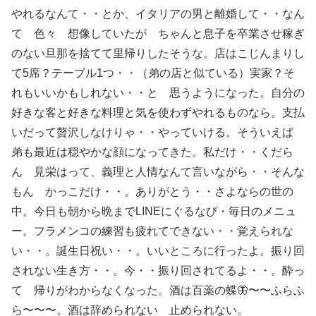
やれるなんて・・とか、イタリアの男と離婚して・・なん
て 色々 想像していたが ちゃんと息子を卒業させ稼ぎ
のない旦那を捨てて里帰りしたそうな。店はこじんまりし
て5席？テーブル1つ・・（弟の店と似ている）実家？そ
れもいいかもしれない・・と 思うようになった。自分の
好きな客と好きな料理と気を使わずやれるものなら。支払
いだって贅沢しなけりゃ・・やっていける。そういえば
弟も最近は穏やかな顔になってきた。私だけ・・くだら
ん 見栄はって、義理と人情なんて言いながら・・そんな
もん かっこだけ・・。ありがとう・・さよならの世の
中。今日も朝から晩までLINEにぐるなび・毎日のメニュ
ー。フラメンコの練習も疲れてできない・・覚えられな
い・・。誕生日祝い・・。いいところに行ったよ。振り回
されない生き方・・。今・・振り回されてるよ・・。酔っ
て 帰りがわからなくなった。酒は百薬の蝶🦋〜〜ふらふ
ら〜〜〜。酒は辞められない 止められない。