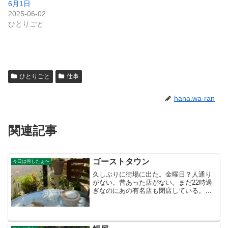
6月1日
2025-06-02
ひとりごと
ひとりごと
仕事
hana.wa-ran
関連記事
ゴーストタウン
今日は何したぁ〜
久しぶりに街場に出た。金曜日？人通り
がない。昔あった店がない。まだ22時過
ぎなのにあの有名店も閉店している。早
めに退散・・。酔えない・・。朝、悩ん
でいても仕方ない・・仕入れに行くと何
もかも毎週毎週同じ野菜が倍の値上
げ・・仕入れがなきゃ店は始...