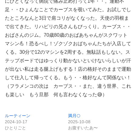
にひどくなって病院で痛み止め打って1年・・。運動不
足・・ひょんなことでカーブスを覗いてみた。お試しでし
たところなんと3日で肩コリがなくなった。天使の羽根ま
で出てきた。リハビリの兄さんもびっくり。カーブス・・
おばさんのジム。70歳80歳のおばあちゃんがスクワット
マシン💪！恐るべし！ゾクゾクおばちゃんたちが入店して
くる。30分で12のマシンを2周する。無駄話もしない。ス
テップボードではゆっくり動かないといけないらしいが汗
が出ない私は走る腿上げもする！店の格好そのままで運動
して仕入して帰ってくる。もう・・格好なんて関係ない！
（フラメンコの次は カーブス・・また、違う世界、これ
も楽しい もう旦那 何も言わなくなった😅）
ルーティーン
満月🌕
2024-10-17
2025-10-08
ひとりごと
お腹すいたあ〜