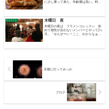
に少し乗って来た。年齢層は高い。料理
は私が作る。私の好きな味に仕上げる。
そのレシピをスタッフが忠実に仕込み作
る。・・・ランチ時間が過ぎると誰もい
なくなる。この後のアフタ...
木曜日 夜
ひとりごと
木曜日の夜は フラメンコレッスン 初
めて相性が合わないメンバーとやって2ヶ
月。「せんせ〜い！ここ、わからなぁ〜
い」踊っている途中に「できました〜」
とか「わかった！そうなんだ」とか、プ
ロになるつもりもないが感に触る。あの
カルメンの夢から覚めて...
京都に行ってみっか
ブログ