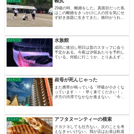
帳尻
ひとりごと
29歳の時、離婚をした。真面目だった私
はこの離婚をきっかけに人の目を気にせ
ず好き放題に生きてきた。烙印がうれし
かった。晩御飯も作らなくていい・・。
夜遊びは刺激的だった。好きな服を着て
飲みちぎった。そして今、娘が離婚した
いと・・。世間体はどう...
水族館
ひとりごと
成田に後泊し明日は昔のスタッフに会う
予定かある。今夜は汐留あたりを予約し
ている。何処に行こうか、とりあえず上
野まで いつもの西郷さんに会って昼ご
飯といこう。本当に食事が合わなかっ
た。奮発して叙々苑で昼ご飯。そこから
品川のい水族館に行くことに...
叔母が死んじゃった
ひとりごと
また携帯が鳴っている「呼吸が小さくな
っています・・・早く来てください！」
夕方の渋滞でなかなか進まない。「今ど
こですか・・そうですか・・息をもうし
ていません・・気をつけて来てくださ
い」と、叔母が死んでしまった。南極に
行く船に乗るぞ！という時、...
アフタヌーンティーの模索
メニュー
クヨクヨしても仕方ない。次のことを考
えなきゃいけない。我が店はお昼は軌道