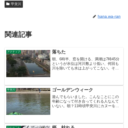
甲突川
hana.wa-ran
関連記事
落ちた
アクティブ
朝、6時半、窓を開ける、満潮は7時45分
というが水位は河川敷より低い、何回も
川を除いても水は上がってこない。それ
でも続行・・？大丈夫かな〜、まぁ、先
輩が大丈夫だというのだから・・。だ
が、人の言うことを信じてはいけない。
彼女の場所からは大丈夫...
ゴールデンウィーク
甲突川
遊んでもらいました。こんなことにこの
年齢になって付き合ってくれる人なんて
いない。朝？11時頃甲突川にカヌーをか
ついでヨロヨロと・・満潮だと見えずら
いメダカの大群、なんか懐かしい・・ベ
ランダで焼きそば・・。会話も見つから
ず 桜島の話。すると桜...
桜 枯れる
ひとりごと