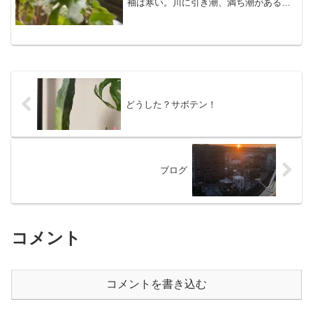
袖は寒い。川に引き潮、満ち潮があるな
んて考えたこともなかった。これだから
初挑戦は何事も楽しい。ワクワクする。
早起きだから 観葉植物の鉢替えもでき
た、バジルは終わり。午...
どうした？サボテン！
ブログ
コメント
コメントを書き込む