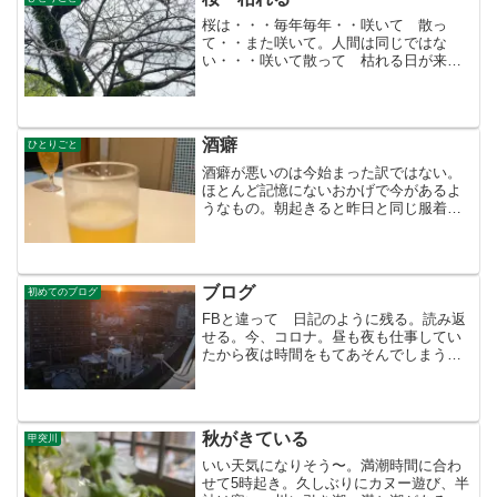
桜は・・・毎年毎年・・咲いて 散っ
て・・また咲いて。人間は同じではな
い・・・咲いて散って 枯れる日が来
る。あの頃は羽振りのよかったあの人
は 今は 金なし。女なし。 家族も
友もみんな去って行った 私も去った。
が、隣人ということで 見たくもな...
酒癖
ひとりごと
酒癖が悪いのは今始まった訳ではない。
ほとんど記憶にないおかげで今があるよ
うなもの。朝起きると昨日と同じ服着て
寝ている。若い頃はどんなに酔っても風
呂に入ってパジャマ着ていた まぁ〜、
帰巣本能ではないが自分のベットで足擦
りむいて寝ている、鏡見る...
ブログ
初めてのブログ
FBと違って 日記のように残る。読み返
せる。今、コロナ。昼も夜も仕事してい
たから夜は時間をもてあそんでしまう。
これがまともな生活なのに落ち着かな
い。最近、ブログのおかげで昔の旅行を
思い出しながら楽しんでいる自分がい
る。やり残したものがまだあ...
秋がきている
甲突川
いい天気になりそう〜。満潮時間に合わ
せて5時起き。久しぶりにカヌー遊び、半