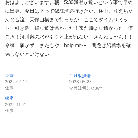
おはようございます。朝 5:30満潮が近いという事で早め
に出発、今日は下って錦江湾迄行きたい、途中、りえちゃ
んと合流、天保山橋まで行ったが、ここでタイムリミッ
ト、引き潮 帰り道は遠かった！来た時より遠かった 倍
こぎ！河川敷の水が引くと上がれない！ざんねぇ〜ん！！
命綱 届かず！またもや help me〜！問題は船着場を確
保しないといけない。
東京
半月板損傷
2022-07-19
2023-05-23
仕事
今日は何したぁ〜
銀座
2023-11-21
仕事