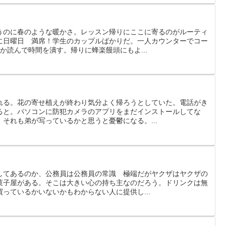
うのに春のような暖かさ。レッスン帰りにここに寄るのがルーティ
に日曜日 満席！学生のカップルばかりだ。一人カウンターでコー
か読んで時間を潰す。帰りに蜂楽饅頭にもよ...
れる。花の寄せ植えが終わり気分よく帰ろうとしていた。電話がき
ると。パソコンに防犯カメラのアプリをまだインストールしてな
それも弟が写っているかと思うと憂鬱になる。...
してあるのか、公務員は公務員の常識 極端だがヤクザはヤクザの
菓子屋がある。そこは大きい心の持ち主なのだろう。ドリンクは無
っているかいないかもわからない人に提供し...