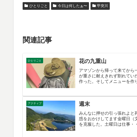
ひとりごと
今日は何したぁ〜
甲突川
関連記事
花の九重山
ひとりごと
アマゾンから帰って来てから
が重さに耐えきれず割れてい
作った。そしてメニューを作り
週末
アクティブ
みんなに押せの引っ張れよと
惑をおかけしてます金曜日（
を克服した。土曜日は仕事・・