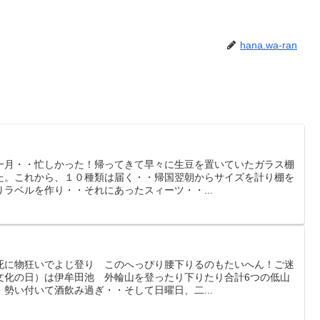
hana.wa-ran
一月・・忙しかった！帰ってきて早々に生豆を置いていたガラス棚
た。これから、１０種類は届く・・帰国翌朝からサイズを計り棚を
ラベルを作り・・それにあったスィーツ・・...
死に物狂いでよじ登り このへっぴり腰下りるのもたいへん！ご迷
文化の日）は伊牟田池 外輪山を登ったり下りたり合計6つの低山
勢い付いて酒飲み過ぎ・・そして日曜日、二...