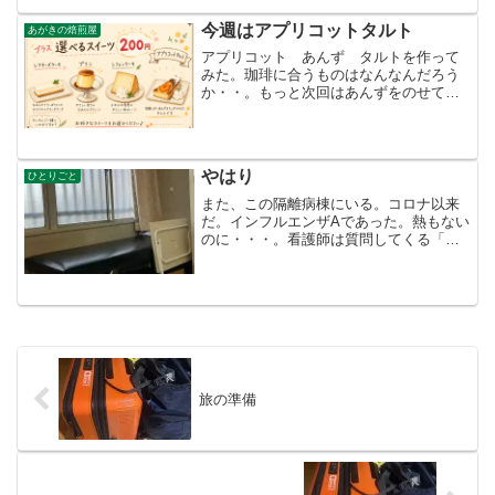
からって首に掛ける？・・みんなどうし
今週はアプリコットタルト
あがきの焙煎屋
て...
アプリコット あんず タルトを作って
みた。珈琲に合うものはなんなんだろう
か・・。もっと次回はあんずをのせてみ
よう やはり 左の熱が強い180度回転し
てみよう少し焼けたけどサクサク感は出
ている今日もお疲れ様でした。来週はガ
トーショコラ
やはり
ひとりごと
また、この隔離病棟にいる。コロナ以来
だ。インフルエンザAであった。熱もない
のに・・・。看護師は質問してくる「予
防接種しましたか？熱はありますか？」
「いえ、ないです。予防接種は効果があ
るのですか？インフルエンザにかかった
のですからもう大丈夫で...
旅の準備