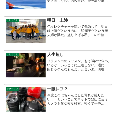
ナと同じぐらいの容量だ。鹿児島空港で
持ち込み荷物で、ひっかかる。ザックの
中身は望遠レンズ 広角レンズ 一眼レ
フ 双眼鏡 バッテリー これをはぶ
けば本当に軽いのだが 省...
明日 上陸
ひとりごと
色々レクチャーを聞いて勉強して 明日
は上陸だというのに 50周年だという老
夫婦が隣だ。盛り上げる私、この性格
どうにかならんかなぁ〜。おめでとうご
ざいます
人生短し
ひとりごと
フラメンコのレッスン。もう3年つづいて
いるが、いっこうに上達しない。週に一
回じゃそんなもんよ、と言い訳。現在は
体操に行ってるつもりで、その後、酒呑
んで帰るのが楽しみになってしまった。
この店も20年前は男達がいつも群れてい
た。今は老婆の貫禄、...
一眼レフ？
アクティブ
今度こそはちゃんとした写真が撮りた
い！ ということでネットで登山に合う
カメラを夜な夜な検索。軽くて手軽
に・・という口コミを信じて一昨日着い
た。・・・早速 首に掛けてみ
る。・・・ムリ！重い、じゃま！ザック