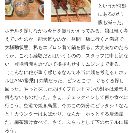
というが何処
にあるのだ。
腹も減った。
ホテルを探しながら今日を振りかえってみる。娘は軽く考
えていたのか 能天気なのか 昼間 店に行くと満席で
大騒動状態、私もエプロン着て鍋を振る。大丈夫なのだろ
うか、これも経験だとはいうものの、スタッフに申し訳な
い。登場時間も近づいて挨拶もせずリムジンまで走る。
（こんなに鞄が重く感じるなんて本当に歳を考える）ホテ
ルはANA搭乗口の隣だった。ピンとこづ、ぐるぐる探し
回った。やっと探したあげくフロントマンの対応は愛想も
何もないものだった。さぁ、チェックインして何か食べに
行こう。空港で焼き鳥屋、今のこの気分にピッタシ！なん
と！カウンターは女ばかり。なんか ホッとする居酒屋
だ。梅茶漬け食べて、さて、ぷらっとして下のホテルに帰
ろう。