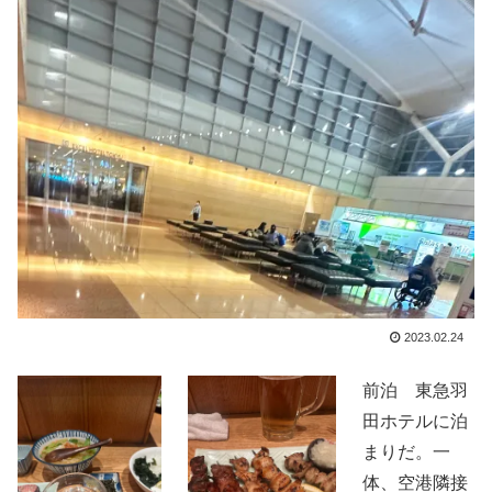
2023.02.24
前泊 東急羽
田ホテルに泊
まりだ。一
体、空港隣接