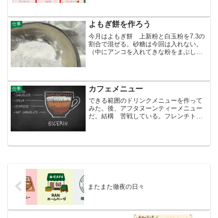
日はスタッフたちが正月に向けてのテレ
ビ撮影に頑張っていた。私は流石に遠慮
した。若い世代で活気...
よもぎ餅を作ろう
仕事
今月はよもぎ餅 上新粉と白玉粉を7.3の
割合で混ぜる。砂糖は今回は入れない。
（中にアンコを入れてきな粉をまぶしま
す。）お湯を入れこねる。そしてちぎっ
て蒸し器に入れ20分・・熱い！本当に熱
い！桜餅で始まり柏餅・・そしてよもぎ
餅 みんな慣れてき...
カフェメニュー
仕事
できる範囲のドリンクメニューを作って
みた。後、アフタヌーンティーメニュー
だ。結構 苦戦している。フレンチトー
ストにホットドック、アイスクリームは
どの種類にしようか・・。できたら限定
で日本蜂蜜のメニューも作りたいビチェ
リン クロッフル・・・。...
またまた徹夜の日々