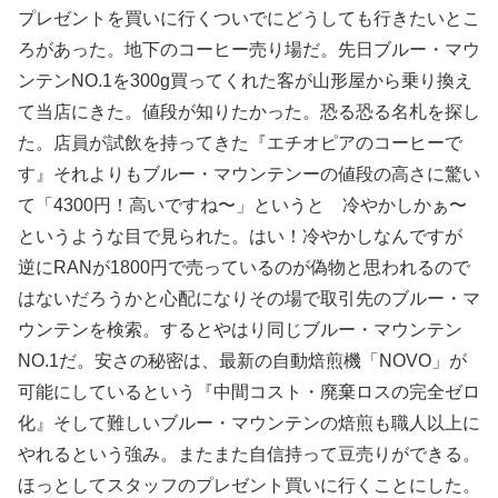
プレゼントを買いに行くついでにどうしても行きたいとこ
ろがあった。地下のコーヒー売り場だ。先日ブルー・マウ
ンテンNO.1を300g買ってくれた客が山形屋から乗り換え
て当店にきた。値段が知りたかった。恐る恐る名札を探し
た。店員が試飲を持ってきた『エチオピアのコーヒーで
す』それよりもブルー・マウンテンーの値段の高さに驚い
て「4300円！高いですね〜」というと 冷やかしかぁ〜
というような目で見られた。はい！冷やかしなんですが
逆にRANが1800円で売っているのが偽物と思われるので
はないだろうかと心配になりその場で取引先のブルー・マ
ウンテンを検索。するとやはり同じブルー・マウンテン
NO.1だ。安さの秘密は、最新の自動焙煎機「NOVO」が
可能にしているという『中間コスト・廃棄ロスの完全ゼロ
化』そして難しいブルー・マウンテンの焙煎も職人以上に
やれるという強み。またまた自信持って豆売りができる。
ほっとしてスタッフのプレゼント買いに行くことにした。