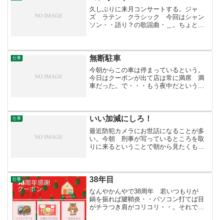
久しぶりに来月コンサートする。ジャ
ズ ラテン クラシック 今回はシャン
ソン・・語り？の歌謡曲・＿。ちょとし
たきっかけで再会した彼女にお願いし
た。長く会っていないと誰なのかわから
ない。（お互い様なのだが店に来れば私
がババァ〜になろうが ママは...
無断駐車
仕事
今朝からこの車は停まっているという。
今日はクーポンが出て店は常に満席 満
車だった。で・・・もう夜中だというの
にまだ停まっている。車内を見ると女性
だ。こんなときはどうするかという
と・・・またまた警察だ。警察は 何も
できないのだが車の本人には連...
いい加減にしろ！
仕事
最近防犯カメラにお世話になることが多
い。今朝 刑事が写っているところを取
りに来るということで朝から見たくもな
い場面を開いた。えっ？消えてい
る・・？。・・・なにが起こったの
か？・・またもや0120で防犯カメラカス
タマに電話すると「お客様 お客...
38年目
仕事
なんやかんやで38周年 若いつもりが
鍋を振れば腱鞘炎・・パソコン打てば目
がチラつき肩がコリコリ・・。それでも
38周年の感謝クーポンを作っている。昨