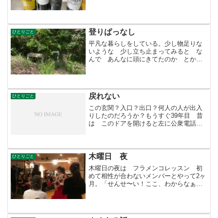
い。店が暇になれば経営者は悩みだら
け・・。一人で店はやる。店が広いから
予約はありがたい！ 話が出た「店って
客を選ぶの・？』って・・「ど...
登りぱっなし
ひとりごと
平凡な暮らしをしている。少し物足りな
いような 少し立ち止まってみると な
んで あんなに頭にきてたのか とか、
（それでも頭に来る事もあるけれど）昔
より少し 人は人 とか、思えるように
なれたような。これが歳を取るというこ
となのだろうか。人は生き...
戻れない
ひとりごと
この玄関？入口？出口？何人の人が出入
りしたのだろうか？もうすぐ39年目 昔
は このドアを開けると左に公衆電話が
置いてあった。 電話が鳴るたびカウン
ターから出てきてお客様の名前を呼ぶも
のだった。喫茶店とは待ち合わせの場所
でもあった。あっ！とい...
木曜日 夜
ひとりごと
木曜日の夜は フラメンコレッスン 初
めて相性が合わないメンバーとやって2ヶ
月。「せんせ〜い！ここ、わからなぁ〜
い」踊っている途中に「できました〜」
とか「わかった！そうなんだ」とか、プ
ロになるつもりもないが感に触る。あの
カルメンの夢から覚めて...