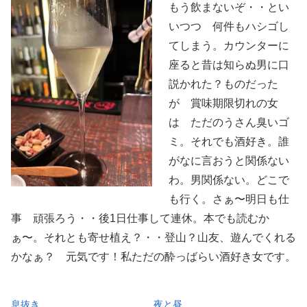
もう飲まないぞ・・とい
いつつ 何件もハシゴし
てしまう。カウンターに
座ると昔は知らぬ男に口
説かれた？ものだった
が 賞味期限切れの女
は ただのうさん臭いゴ
ミ。それでも酒好き。誰
がなに言おうと関係ない
わ。男関係ない。どこで
も行く。さぁ〜明日も仕
事 頑張ろう・・後1日仕事して連休。本でも読むか
ぁ〜。それとも寄せ植え？・・登山？山友、遊んでくれる
かなぁ？ 元気です！私ただの酔っばらい酒好き女です。
息抜き
夜と昼