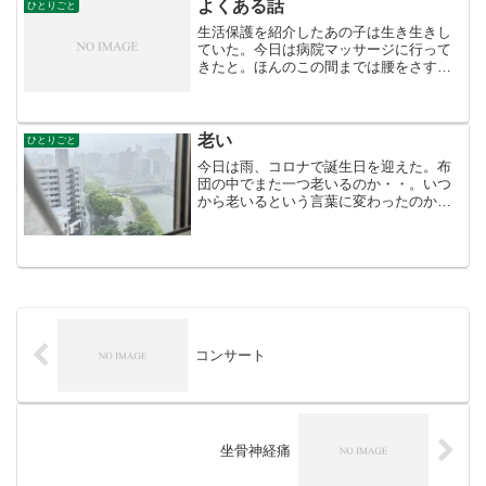
よくある話
ひとりごと
生活保護を紹介したあの子は生き生きし
ていた。今日は病院マッサージに行って
きたと。ほんのこの間までは腰をさすり
ながら夜中はスポーツジムの清掃、昼は
茶碗洗いをして生計を立てていた。あの
場末の高級BARの美しいママは医者と結
婚し嫁いだと聞いていた...
老い
ひとりごと
今日は雨、コロナで誕生日を迎えた。布
団の中でまた一つ老いるのか・・。いつ
から老いるという言葉に変わったのか。
30年くらい前から１０歳下の女友と誕生
日祝いをお互いにしてきている。途中か
ら私より若い独身男性も加わった。あれ
から何年経っただろうか...
コンサート
坐骨神経痛