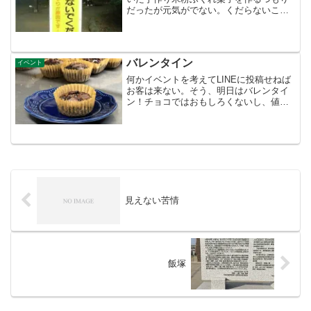
だったが元気がでない。くだらないこと
に巻き込まれる日々、今回 ホワイトデ
ーのお菓子は鳩サブレーでご勘弁しても
らうことにした。幸せの鳩というが私の
周りには食い逃げ鳩ばかり...
バレンタイン
イベント
何かイベントを考えてLINEに投稿せねば
お客は来ない。そう、明日はバレンタイ
ン！チョコではおもしろくないし、値段
も高い！やはり手作りがコスパがい
い・・が 時間がかかるし・・何をつく
ればいいのやら・・。今日は仕込みも大
変だった。明日は人気のコ...
見えない苦情
飯塚