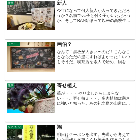
新人
仕事
今年になって何人新人が入ってきただろ
うか？名前で○○子と付く子がいただろう
か、そしてRAN始まって以来の高校生が
入ってきた。人見知りもしない、ハキハ
キした子だ。大人の中にいるのに物怖じ
しない。さすが現代っ子！娘、やっと自
分より年下の子達が入...
画伯？
メニュー
なんて！黒板が大きい〜のだ！こんなこ
とならただの壁にすればよかった！いつ
もそうだ。喫茶店を素人で始め、鍋を振
る人が辞めたら自分がする。ギャラリー
をした、画商を辞めさせたら自分がせな
いかん！ミュージシャンを入れた！同じ
歌しか歌わないから辞めさ...
寄せ植え
仕事
苺が・・・ やり出したら止まらな
い・・。寄せ植え・・。多肉植物は寒さ
に強いと知った。あの礼文島の山道に生
息していたからだ。今年は部屋に入れな
いでいるとメキメキ色が変わりたくまし
くなったような。今朝は1℃・・・。みん
なへったていなかった。
鳩
ひとりごと
明日はクーポンを出す。先週から考えて
いた手作り米粉ふくれ菓子を作るつもり