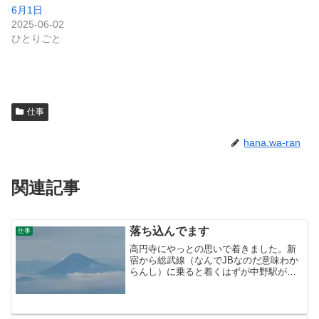
6月1日
2025-06-02
ひとりごと
仕事
hana.wa-ran
関連記事
落ち込んでます
仕事
高円寺にやっとの思いで着きました。新
宿から総武線（なんでJBなのだ意味わか
らんし）に乗ると着くはずが中野駅が終
点だった。後一駅で高円寺駅なのに。ど
うすればいいの？山手線が基本の私はパ
ニックだ、朝7時前に出てもう昼過ぎだ。
途中喫茶で食事すると...