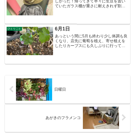
しかった！帰ってきて早々に生豆を置い
ていたガラス棚が重さに耐えきれず割れ
ていた。これから、１０種類は届く・・
帰国翌朝からサイズを計り棚を作った。
そしてメニューを作りラベルを作り・・
それにあったスィーツ・・...
6月1日
ひとりごと
あっという間に5月も終わり少し体調も良
くなり、店先に葡萄を植え、寄せ植えを
したりカーブスにも久しぶりに行って来
た。モヤモヤも薄れた（長かった）店は
何も変わらずスタッフだけはかわった。
客は猫系か犬系か・・とか言う人がい
る。まぁ、客を動物にたと...
日曜日
あがきのフラメンコ