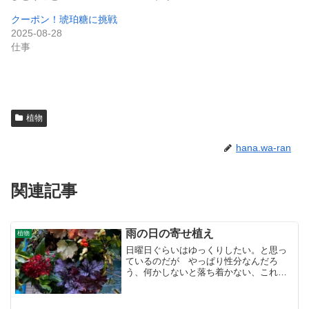
クーポン！琥珀糖に挑戦
2025-08-28
仕事
植物
hana.wa-ran
関連記事
雨の日の寄せ植え
植物
日曜日ぐらいはゆっくりしたい。と思っ
ているのだが やっぱり性分なんだろ
う、何かしないと落ち着かない、これが
いけないのだ・・集中力にも欠けて何か
とポカしていしまう。2時前、やっぱ 雨
の日の寄せ植えに行きたくなる。今日は2