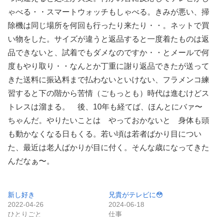
ゃべる・・スマートウォッチもしゃべる。きみが悪い、掃
除機は同じ場所を何回も行ったり来たり・・。ネットで買
い物をした。サイズが違うと返品すると一度着たものは返
品できないと、試着でもダメなのですか・・とメールで何
度もやり取り・・なんとか丁重に謝り返品できたが送って
きた送料に振込料まで払わないといけない、フラメンコ練
習すると下の階から苦情（ごもっとも）時代は進むけどス
トレスは溜まる。 後、10年も経てば、ほんとにバァ〜
ちゃんだ。やりたいことは やっておかないと 身体も頭
も動かなくなる日もくる。若い頃は若者ばかり目につい
た、最近は老人ばかりが目に付く。そんな歳になってきた
んだなぁ〜。
新し好き
兄貴がテレビに😳
2022-04-26
2024-06-18
ひとりごと
仕事