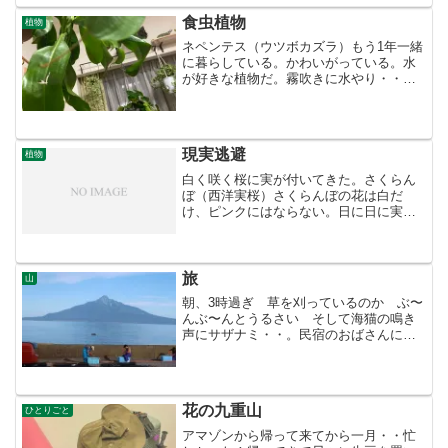
人だけの教室だった。お...
食虫植物
植物
ネペンテス（ウツボカズラ）もう1年一緒
に暮らしている。かわいがっている。水
が好きな植物だ。霧吹きに水やり・・液
肥・・。おかげで艶がよくスクスク馬鹿
みたいに育って今も私の頭につくぐらい
成長している・・。が、このネペンテス
（ウツボカズラ）肝心の...
現実逃避
植物
白く咲く桜に実が付いてきた。さくらん
ぼ（西洋実桜）さくらんぼの花は白だ
け、ピンクにはならない。日に日に実に
色が着いてきた。でも毎年ここまでだ、
2、３日もするとあっという間に鳥に食べ
られてしまう。鳥はよく見ている。桜の
隣の欅の木に穴が開いてい...
旅
山
朝、3時過ぎ 草を刈っているのか ぶ〜
んぶ〜んとうるさい そして海猫の鳴き
声にサザナミ・・。民宿のおばさんに聞
くと雲丹を採りに行くボートが我が先に
とレースのように何十台も走って行く音
だそうだ。そして腰が痛いこと一ヶ
月・・。遊ぶ時は痛くないの...
花の九重山
ひとりごと
アマゾンから帰って来てから一月・・忙