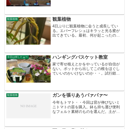
くと雲丹を採りに行くボートが我が先に
とレースのように何十台も走って行く音
だそうだ。そして腰が痛いこと一ヶ
月・・。遊ぶ時は痛くないの...
観葉植物
観葉植物
4日ぶりに観葉植物に会うと成長してい
る。エバーフレシュはキラッと光る蜜が
出てきている。最初、何が起こったのか
とびっくり！舐めてみると甘い!そしてウ
ツボカズラ。花が咲いてる。感激！花が
咲くとこんなに嬉しいものかとつくづく
思うものです。始め虫が...
ハンギングバスケット教室
今日は何したぁ〜
家で寄せ植えとかをやっているが自信が
ない。ポットから出してこの根をほぐし
ていいのかいけないのか・・。試行錯誤
でやり、枯らしたりしている。チラシ見
ると日曜日にハンギングバスケット？と
かいうイベントがあるのを目にした。い
い機会なので早々申し込ん...
ガンを張りあうバァバァ〜
観葉植物
今年もトマト・・今回は背が伸びないミ
ニトマトの苗を購入。鉢も持ち運び便利
なフェルト素材のものを選んだ。土が足
りなくなりまたしてもニシムタに走っ
た。軽で走ると駐車場も入りやすい。い
つもの場所が空いていた。他も空いてい