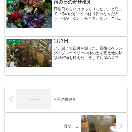
るが 慣れた場所だから簡単...
雨の日の寄せ植え
植物
日曜日ぐらいはゆっくりしたい。と思っ
ているのだが やっぱり性分なんだろ
う、何かしないと落ち着かない、これが
いけないのだ・・集中力にも欠けて何か
とポカしていしまう。2時前、やっぱ 雨
の日の寄せ植えに行きたくなる。今日は2
人だけの教室だった。お...
1月3日
ひとりごと
いい感じで正月を迎えた、最後にベラン
ダのブルーベリーの鉢の土を変え他の鉢
は球根物を植えた。そして丸屋のロフト
に行った。カレンダーを買うのが恒例な
のだ。そこまではよかった・その帰りに
お好み焼き食べに行って焼酎を2杯とビー
ルを飲んでしまった。こ...
下手の横好き
暇な一日