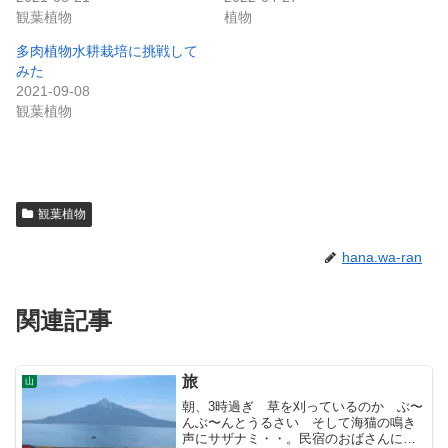
観葉植物
植物
多肉植物水耕栽培に挑戦して
みた
2021-09-08
観葉植物
観葉植物
hana.wa-ran
関連記事
旅
山
朝、3時過ぎ 草を刈っているのか ぶ〜
んぶ〜んとうるさい そして海猫の鳴き
声にサザナミ・・。民宿のおばさんに聞