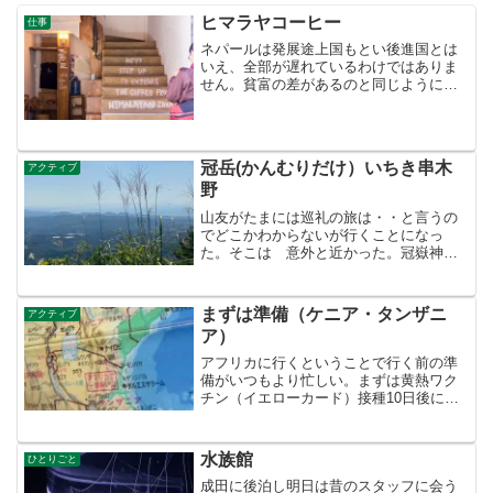
ヒマラヤコーヒー
仕事
ネパールは発展途上国もとい後進国とは
いえ、全部が遅れているわけではありま
せん。貧富の差があるのと同じように、
20ルピーでチヤ(ミルクティー)が飲める地
元のチヤ屋(喫茶店)もあれば、200ルピー
越えのちゃんとしたカフェラテが飲める
お店もありま...
冠岳(かんむりだけ）いちき串木
アクティブ
野
山友がたまには巡礼の旅は・・と言うの
でどこかわからないが行くことになっ
た。そこは 意外と近かった。冠嶽神社
から材木岳に登りここから経塚を経て西
獄神社のある西岳山頂へ縦走、野間岳、
桜島、吹上浜が望める。西岳を後にして
まずは準備（ケニア・タンザニ
アクティブ
下り鎮国寺を経由、ここで尼...
ア）
アフリカに行くということで行く前の準
備がいつもより忙しい。まずは黄熱ワク
チン（イエローカード）接種10日後に有
効とのことで病院を探さなければいけな
い。予約がいる。マラリヤの錠剤を行く
前日と帰ってからも飲む。これが高
水族館
ひとりごと
い！。旅行バックはセスナと...
成田に後泊し明日は昔のスタッフに会う