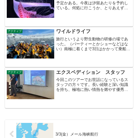
予定かある。今夜は汐留あたりを予約し
ている。何処に行こうか、とりあえず上
野まで いつもの西郷さんに会って昼ご
飯といこう。本当に食事が合わなかっ
た。奮発して叙々苑で昼ご飯。そこから
品川のい水族館に行くことに...
ワイルドライフ
アクティブ
旅行というより野生動物の研修の場であ
った。（パーティーとかショーなどはな
い）南極に着くまで3日はかかって乗船、
船では起床してご飯食べて南極動物の進
化、気候 地層などのレクチャーを受
け、現在の天候をみてボートでペンギ
ン アザラシ 鯨のいそうな...
エクスペディション スタッフ
アクティブ
今回このツアーでお世話になっているス
タッフの方々です。長い経験と深い知識
を持ち、極地に熱い情熱を燃やす優秀な
スタッフ陣、鳥類、海洋生物学、氷河
学、地質学歴史に環境なのどのレクチャ
ーな体験学を話してくれます。日本人ス
タッフがおられて 本当に助...
3/3(金）メール海峡航行