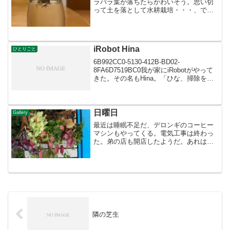
ラバラ葉が落ちたらかわいそう。思い切
って土を落として水耕栽培・・・、で
も なんか根の出方がいびつ。それで
も、やってみっか！ 土を落として
乾かす！以前、胴切りしたサボテンは
水耕栽培したのですがダメでま...
iRobot Hina
ひとりごと
6B992CC0-5130-412B-BD02-
8FA6D7519BC0我が家にiRobotがやって
きた。その名もHina。「ひな、掃除をし
て」と言うと文句も言わず返事をして掃
除をしだす。孫のひなとは大違い！ANA
クレジットカードのポイント...
日曜日
Gallery
最近は睡眠不足だ、デロンギのコーヒー
マシンもやってくる。電気工事は終わっ
た。弟の店も開店したようだ。あれは趣
味だな。客あっての店でなく本人あって
の店だわ。ここからは立ち入らないよう
にしょう。我が店にも新しいスタッフが
二人入ってきた。昼のラン...
隣の芝生