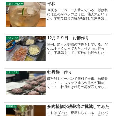
平和
お腹すいたあ〜
今夜もイッペ！一人呑んでいる。孫は私
に似たのかペラのようだ。能天気という
か。学校で自分の親が離婚して家を変わ
るんだぁ〜と、ペラしているらしいい。
心配した娘のママ友達がママ（娘）にラ
インしてくるの・・と、孫がペラ。（だ
いぶ 孫、娘に怒られたよ...
12月２９日 お節作り
ひとりごと
恒例、黙々と御節の準備をしている。だ
いぶ手早くなってきた。仕入れに行っ
て、下準備をして、家族のお節作りだか
ら気も使わない。昨年から夜の営業も金
曜日と土曜日だけ。あの酒浸りの日は
なんだったのだろうか。それでも酒を飲
むと一軒では済まない。最近...
牡丹餅 作り
ひとりごと
ぼた餅をクーポンで無料で提供。結構楽
しい・・。スタッフ達も作るのが初め
て・・、牡丹餅は牡丹の花が咲くからだ
とか・・勉強になる。みんなで餅米を突
く 桜餅はそのままで良かったが今度は
ベタベタ・・やりにくい。手作りってな
んかいいもんだ。なぜかコン...
多肉植物水耕栽培に挑戦してみた
観葉植物
これはダメだ。根腐れしている。またバ