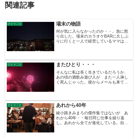
関連記事
場末の物語
ひとりごと
何が気に入らなかったのか・・。急に怒
り出した。場末のカラオケBARに久しぶ
りに行くと一人で経営しているママは
どこかやつれて色気も減っている。老け
たのではないだろうか？夜の仕事は若け
れば何をしても可愛いし許せるものだが
おばさんになって訳もな...
またひとり・・・
ひとりごと
そんなに私は長く生きているだろうか、
あの頃の酒飲み遊び人が また一人淋し
く死んじゃった。彼からメールも来てい
た。もうあの頃の私ではない。メールは
見たが返信することはなかった。滅多に
メールもしてこないあの彼女から訃報の
メールがきたのはそのメー...
あれから40年
ひとりごと
綾小路きみまろの傑作集ではないが あ
れから40年・・毎日同じ仕事を繰り返
し。あれから全てが進化している。自分
は老化していくのに。パソコンもないコ
ピー機もない携帯もない時代。父が歌っ
た「あ〜ぁ上野駅」がナツメロだっ