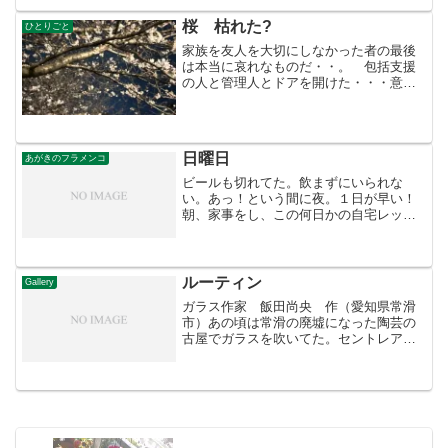
た・・今は山口百恵がナツメロ...
桜 枯れた?
ひとりごと
家族を友人を大切にしなかった者の最後
は本当に哀れなものだ・・。 包括支援
の人と管理人とドアを開けた・・・意外
と部屋はきれいにしているが異臭がす
る・・・痩せこけた哀れな老人がいる。
オムツしてうんこ垂れて 食べ物もなく
テレビの前で うずくまって...
日曜日
あがきのフラメンコ
ビールも切れてた。飲まずにいられな
い。あっ！という間に夜。１日が早い！
朝、家事をし、この何日かの自宅レッス
ンを披露するのだと燃えてフラメンコ教
室へ！そして汗をかき帰り、仕入に走
り、仕込み。なんて充実しているのだと
自己満足。 夜、動画が送られ...
ルーティン
Gallery
ガラス作家 飯田尚央 作（愛知県常滑
市）あの頃は常滑の廃墟になった陶芸の
古屋でガラスを吹いてた。セントレア空
港も建設中だった。今年年賀状が届い
た。どうしているのだろう〜。この作品
は透明な酒が似合う。展示していてもパ
ッとしないが、使って手触り...