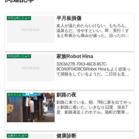
半月板損傷
今日は何したぁ〜
友人が温ためたらいけない、もちろん、
温泉もだ。冷やすといい。即、実行！す
ると昨夜から痛みが減った。治ったのか
なぁ〜。今日は昨日のMRIの画像をCD-
ROMにして先週に行ったクリニックに持
って行った。現在は写真ではないCDなの
だ。痛さも減って...
家族Robot Hina
今日は何したぁ〜
3263A27B-7063-46C8-957C-
9C0A0F04D8C6iRobot Hinaもよく頑張っ
て掃除をしているようだ。二日目も玄関
で待っていた、学習能力が低い。 足拭
きマットはいらなくなった。物をなるべ
く床に置かないようにし、通...
釧路の夜
ひとりごと
釧路に来ている。朝、7時に家を出てやっ
と釧路に着いた。いきなり12度 現在7
度、釧路港近くのホテル。港町の繁華街
というが 日曜日なのか 人通りがな
い。観光客はあてにしていないのだろう
か。炉端焼きが目立つ、新鮮な魚介が売
り物？・・でもないよう...
健康診断
お腹すいたあ〜