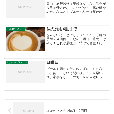
登山、旅行以外は早起きをしない私だが
今日は仕方がない。だがなんて寒い朝な
のだ。なんと！ブルーベリーは芽が出て
いる。先月 検診したところ膵臓の数値
が上がっていると、ついに私もきたか！
なんて変に悲劇のヒロインを思い浮かべ
ていた。膵臓ついでに胃カ...
仏の顔も4度まで
今日は何したぁ〜
なんということでしょう〜〜〜。心臓の
手術？４回目・・なのに明日、退院！は
やっ！これが最後と 情けで個室！にし
た。たった3日で保険代を上回る！私、コ
ロナでその部屋にも行っていない！いっ
たい どういう部屋なのだ！そういえ
ば 親父の時も個室だった...
日曜日
あがきのフラメンコ
ビールも切れてた。飲まずにいられな
い。あっ！という間に夜。１日が早い！
朝、家事をし、この何日かの自宅レッス
ンを披露するのだと燃えてフラメンコ教
室へ！そして汗をかき帰り、仕入に走
り、仕込み。なんて充実しているのだと
自己満足。 夜、動画が送られ...
コロナワクチン接種 2回目