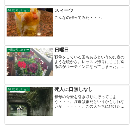
分、これが疲れてくると重い、仕方ない
ことなのだが・・、...
スィーツ
今日は何したぁ〜
こんなの作ってみた・・・。
日曜日
今日は何したぁ〜
戦争をしている国もあるというのに春の
ような暖かさ。レッスン帰りにここに寄
るのがルーティンになってしまった。さ
すがに日曜日 満席！学生のカップルば
かりだ。一人カウンターでコーヒーを3倍
おかわりして本なんか読んで時間を潰
す。帰りに蜂楽饅頭にもよ...
死人に口無しなし
今日は何したぁ〜
叔母の骨壷を引き取りに行ってこよ
う・・・。叔母は嫌だというかもしれな
いが ・・・・。この人たちに預けたく
ない。日曜日 柳川は晴れるかなぁ〜