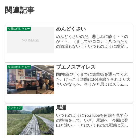
関連記事
めんどくさい
今日は何したぁ〜
めんどくさいのだ。悲しみに酔う・・の
が・・、（ましてやコロナ！八つ当たり
の酒場もない！）いつものように親父と
喧嘩して 親父と疎遠状態、と思えば
そう、何も変わらない。親父は 今日も
ちまちま弟のご飯を作っていると思えば
悲しくない。
ブエノスアイレス
今日は何したぁ〜
国内線に行くまでに繁華街を通ってくれ
た。けっこう道路はお4車線？それより大
きいかなぁ〜。そうかと思えばスラム街
が続く。やっと空港。またまた腹減っ
て デスワン！ なんとか注文して出て
来たのだが 一つ余計に来た。まっ！仕
方ない指さしがブレたのだ...
尾瀬
アクティブ
いつものようにYouTubeを何回も見て心
の準備をして、いざ、尾瀬へ 今回は登
山と違い・・とはいうものの尾瀬は天気
が変わりやすいとのことでザックの中身
はほぼ富士山の時とほぼ同じ、2泊3日