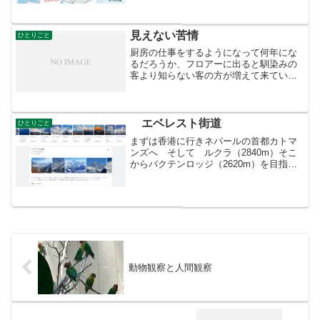
客船ではない。めんどくさい、ドレスコ
ード？冗談じゃない！そんな金あったら
南極でカヌーに乗るわ！乗...
見えない苦情
ひとりごと
厨房の仕事をするようになって何年にな
るだろうか、フロアーに出ると馴染みの
客より知らない客の方が増えて来てい
る。年齢も高い、そして女性ばかりにな
った。若い頃は男性がほとんどだったの
に・・・。私も賞味期限が切れ女として
見てもらえなくなったんだと...
エベレスト街道
ひとりごと
まずは香港に行きネパールの首都カトマ
ンズへ そして ルクラ（2840m）そこ
からバクテンロッジ（2620m）を目指
す。エベレスト街道をゆっくり歩きナム
チェロッジ（3440m）へ、 そして世界
百名山三座 エベレスト（8848)ローツエ
（881...
動物観察と人間観察