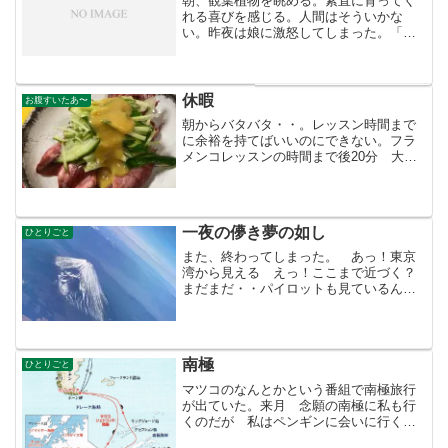
朝、観葉植物を眺める。素直に育ってく
れる喜びを感じる。人間はそういかな
い。昨夜は娘に激怒してしまった。「調
子乗るなぁ〜、よそで働くことも考えた
ら！」と。読んでいる本も悪かった。東
山圭吾。読んでいるうちにむかついてき
た。何なんだ、この本、私の...
休暇
お腹すいたあ〜
朝からバタバタ・・。レッスン時間まで
に余裕を持てばいいのにできない。フラ
メンコレッスンの時間まで後20分 大丈
夫 早足ならじゅうぶんに間に合う。間
に合った。教室でレッスンをするのは2回
目。入会したのは2ヶ月前、時間が合わ
ず、ビデオで練習。ワ...
一夜の儚き夢の如し
ひとりごと
また、終わってしまった。 あっ！東京
湾から見える えっ！ここまで近づく？
まだまだ・・パイロットも見ているんだ
よここまで近づいて飛んでくれてありが
とう〜。河口湖が見える。過ぎ去ってし
まうと夢と同じだ
南極
ひとりごと
マツコのなんとかという番組で南極旅行
が出ていた。来月 念願の南極に私も行
くのだが 私はペンギンに会いに行くの
ではない。ましてや あんなすごい豪華