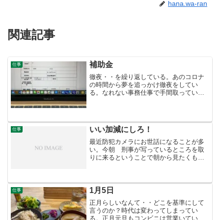
hana.wa-ran
関連記事
補助金
仕事
徹夜・・を繰り返している。あのコロナ
の時間から夢を追っかけ徹夜をしてい
る。なれない事務仕事で手間取っている
のだ。10月6日までに提出と商工会議所か
らメールもきている。夕方、手助けもら
って仕上げメールで送った。何回 訂正
が来るだろうか・・。期...
いい加減にしろ！
仕事
最近防犯カメラにお世話になることが多
い。今朝 刑事が写っているところを取
りに来るということで朝から見たくもな
い場面を開いた。えっ？消えてい
る・・？。・・・なにが起こったの
か？・・またもや0120で防犯カメラカス
タマに電話すると「お客様 お客...
1月5日
仕事
正月らしいなんて・・どこを基準にして
言うのか？時代は変わってしまってい
る。正月元旦もコンビニは営業いてい