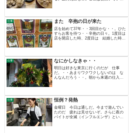
る。お節なんか作らなくても保存食は溢
れている。・・とはいえ 毎年御節を作
る私は何なんだろうか。孫なんぞはお年
玉、欲しさに食べたくもない煮...
また 辛抱の日が来た
仕事
店を始めて37年・・3回目かな・・。ひた
すらお客を待つ・・辛抱の日々。1度目は
店を開店した時、2度目は 結婚した時
3度目が 今だ。コロナで午後、店を閉め
ていた・・再開しても以前のお客は戻っ
てこない。 午後の部を開けて1ヶ月は経
ってはいない...
なにかしなきゃ・・
仕事
明日は好きな東京に行くのだが 仕事
だ。・・あまりワクワクしないのは な
んなんだろう・・。朝から来週の仕入れ
に仕込み・・パソコンの調子がよくな
い デポに相談・・このデポ・・本当に
多くなっている。今はサポートの時代な
のだ。物を売る時代ではないの...
恒例？発熱
仕事
金曜日 今日は通しだ。今まで遊んでい
たのだ 疲れは見せないぞ。さらに夜の
バイトが全滅（インフルエンザ）とい
う。昼の子たちが通しになる 終わった
ら焼き鳥に連れて行かなきゃ・・。土曜
日 少し喉がざわつく・・・が 乾燥し