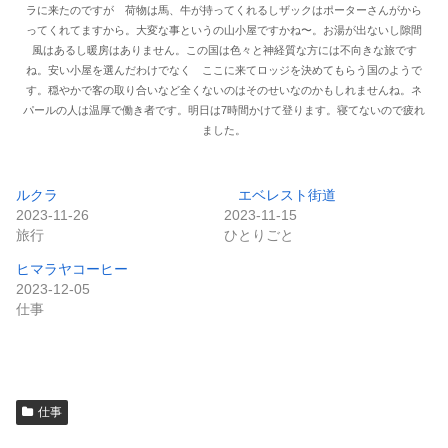
ラに来たのですが 荷物は馬、牛が持ってくれるしザックはポーターさんがから
ってくれてますから。大変な事というの山小屋ですかね〜。お湯が出ないし隙間
風はあるし暖房はありません。この国は色々と神経質な方には不向きな旅です
ね。安い小屋を選んだわけでなく ここに来てロッジを決めてもらう国のようで
す。穏やかで客の取り合いなど全くないのはそのせいなのかもしれませんね。ネ
パールの人は温厚で働き者です。明日は7時間かけて登ります。寝てないので疲れ
ました。
ルクラ
エベレスト街道
2023-11-26
2023-11-15
旅行
ひとりごと
ヒマラヤコーヒー
2023-12-05
仕事
仕事