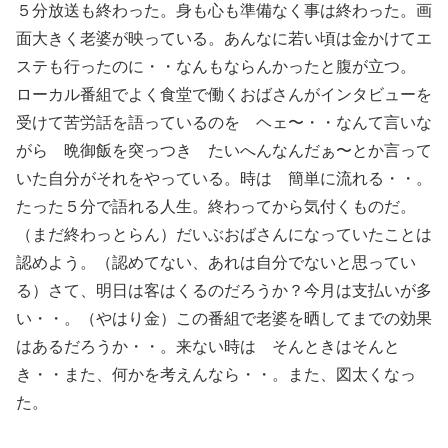
５分放送も終わった。身も心も準備なく事は終わった。画
面大きく老婆が映っている。あんなに若い頃は金かけてエ
ステも行ったのに・・なんもならんかったと腹が立つ。
ローカル番組でよく食堂で働くおばさんがインタビューを
受けて苦労話を語っているのを ヘェ〜・・なんて言いな
がら 晩御飯を突っつき たいへんなんだぁ〜とか言って
いた自分がそれをやっている。時は 簡単に流れる・・。
たった５分で語れる人生。終わってから気付くものだ。
（まだ終わっとらん）だいぶおばさんになっていたことは
認めよう。（認めてない、あれは自分でないと思ってい
る）さて、明日は客はくるのだろうか？今月は支払いが多
い・・。（やはり金）この番組で老婆を晒してまでの効果
はあるだろうか・・。来ない時は そんときはそんと
き・・また、何かを考えんなら・・。また、図太くなっ
た。