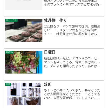
犯カメラのクレーム係から電話が来た
今のプランに250円プラスする方法があり
ます。との答え。５日で消えた録画の話
はしない。話しても無駄だ。ここに来た
エンジニアの話では事件を録画して扱っ
たのは初めてだそう...
牡丹餅 作り
ひとりごと
ぼた餅をクーポンで無料で提供。結構楽
しい・・。スタッフ達も作るのが初め
て・・、牡丹餅は牡丹の花が咲くからだ
とか・・勉強になる。みんなで餅米を突
く 桜餅はそのままで良かったが今度は
ベタベタ・・やりにくい。手作りってな
んかいいもんだ。なぜかコン...
日曜日
Gallery
最近は睡眠不足だ、デロンギのコーヒー
マシンもやってくる。電気工事は終わっ
た。弟の店も開店したようだ。あれは趣
味だな。客あっての店でなく本人あって
の店だわ。ここからは立ち入らないよう
にしょう。我が店にも新しいスタッフが
二人入ってきた。昼のラン...
焙煎
仕事
ちょっと小耳に入ってきた。客がどうだ
とか人間関係がどうだとか・・どうでも
いい。大変な事が起こってしまった。兄
貴が来年焙煎を辞めると。人には言うな
と言っていたが客から聞いた。と言うこ