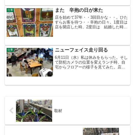
とは現実になると言うことなのだろう
か・・・今更 どこから仕入...
また 辛抱の日が来た
仕事
店を始めて37年・・3回目かな・・。ひた
すらお客を待つ・・辛抱の日々。1度目は
店を開店した時、2度目は 結婚した時
3度目が 今だ。コロナで午後、店を閉め
ていた・・再開しても以前のお客は戻っ
てこない。 午後の部を開けて1ヶ月は経
ってはいない...
ニューフェイス走り回る
仕事
6月11日（水）私は休みをもらった。そし
て防犯カメラの位置を変えランチ時、自
宅からフロアーの様子を見てみた。店は
申し訳ないぐらい満席が続いている。ニ
ューフェイスも走り回っている。厨房も
てんてこ舞い！駐車場もメチャクチ
ャ！ フロアーでスタッフ...
取材