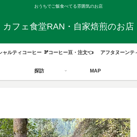
おうちでご飯食べてる雰囲気のお店
カフェ食堂RAN・自家焙煎のお店
シャルティコーヒー
🫘コーヒー豆・注文👈
アフタヌーンテ
探訪
MAP