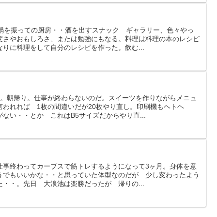
 鍋を振っての厨房・・酒を出すスナック ギャラリー、色々やっ
変さやおもしろさ、または勉強にもなる。料理は料理の本のレシピ
りに料理をして自分のレシピを作った。飲む...
い。朝帰り。仕事が終わらないのだ。スイーツを作りながらメニュ
言われれば 1枚の間違いだが20枚やり直し。印刷機もヘトヘ
ない・・とか これはB5サイズだからやり直...
仕事終わってカーブスで筋トレするようになって3ヶ月。身体を意
うでもいいかな・・と思っていた体型なのだが 少し変わったよう
・・。先日 大浪池は楽勝だったが 帰りの...