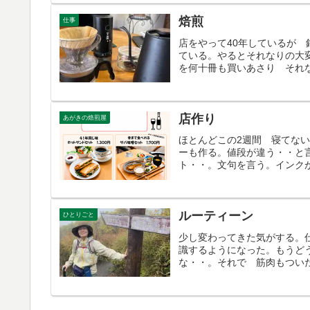
焙煎
仕事
店をやって40年しているが
ている。やるとそれなりの大
を何十冊も買いあさり それな
店作り
あがきの焙煎屋
ほとんどこの2週間 寝てな
ーも作る。値段が違う・・と
ト・・。文句を言う。インクが
ルーティーン
ひとりごと
少し変わってきた気がする。
識するようになった。もうど
な・・。それで 筋肉もついた