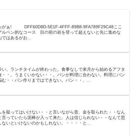
 DFF60D8D-5E1F-4FFF-89B8-9FA789F29C48ここ
アルペン的なコース 目の前の岩を登って超えないと先に進めな
ではあるがお...
多い。ランチタイムが終わった。食事なしで来月から始めるアフタ
食・・。うまくいかない・・。パンが料理に合わない。料理にパン
む・・パン作りまではできない。パン・・、...
人を疑ってはいけない・・と言いながら昔、金を取られた・・なん
と言っていたら泥棒が入って来た。人は信じられない・・なんて思
ないといけないのかもしれない。・・・・と...