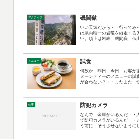
磯間獄
アクティブ
いい天気だから・・行ってみっがぁ!
は県内唯一の岩稜を縦走する
い。頂上は岩峰 磯間嶽 低山
試食
メニュー
何故か、昨日、今日 お客が
ヌーンティーのメニューの試
が合わない？・・またまた 悩
防犯カメラ
仕事
なんで 金庫がいるんだ・・
で防犯カメラがいるんだ・・
う前に そうさせないようにし